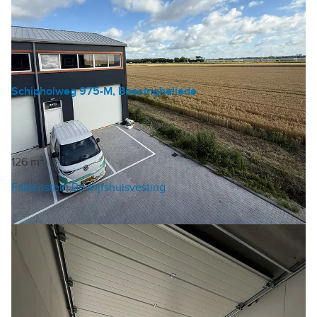
Schipholweg 975-M, Boesingheliede
Bedrijfshal
€ 295.000 v.o.n.
€ 157 /m²/jaar
126 m²
Falkenstein Bedrijfshuisvesting