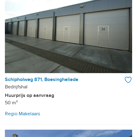
Schipholweg 871, Boesingheliede
Bedrijfshal
Huurprijs op aanvraag
50 m²
Regio Makelaars