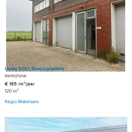
IJweg 503-I, Boesingheliede
Bedrijfshal
€ 185 /m²/jaar
120 m²
Regio Makelaars