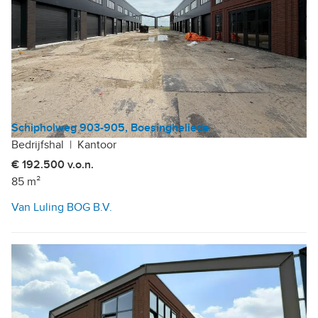
Schipholweg 903-905, Boesingheliede
Bedrijfshal
|
Kantoor
€ 192.500 v.o.n.
85 m²
Van Luling BOG B.V.