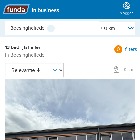
Hoofdmenu
Inloggen
Plaats,
[Straal]
Plus
buurt,
adres,
etc.
13 bedrijfshallen
0
filters
in Boesingheliede
Kaart