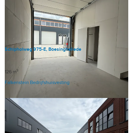
Schipholweg 975-E, Boesingheliede
Bedrijfshal
€ 147 /m²/jaar
126 m²
Falkenstein Bedrijfshuisvesting