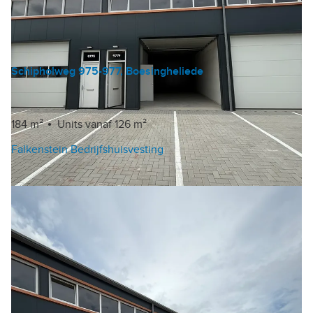
Schipholweg 975-977, Boesingheliede
Bedrijfshal
€ 99 /m²/jaar
184 m²
Units vanaf 126 m²
Falkenstein Bedrijfshuisvesting