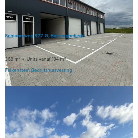
Schipholweg 977-G, Boesingheliede
Bedrijfshal
€ 349.500 v.o.n.
368 m²
Units vanaf 184 m²
Falkenstein Bedrijfshuisvesting