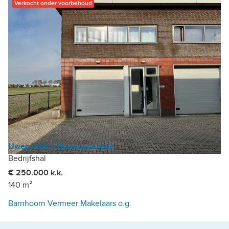
Verkocht onder voorbehoud
IJweg 503-J, Boesingheliede
Bedrijfshal
€ 250.000 k.k.
140 m²
Barnhoorn Vermeer Makelaars o.g.