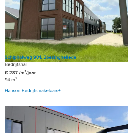
Schipholweg 901, Boesingheliede
Bedrijfshal
€ 287 /m²/jaar
94 m²
Hanson Bedrijfsmakelaars+