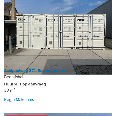
Schipholweg 871, Boesingheliede
Bedrijfshal
Huurprijs op aanvraag
30 m²
Regio Makelaars