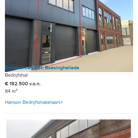
Schipholweg 901, Boesingheliede
Bedrijfshal
€ 192.500 v.o.n.
84 m²
Hanson Bedrijfsmakelaars+