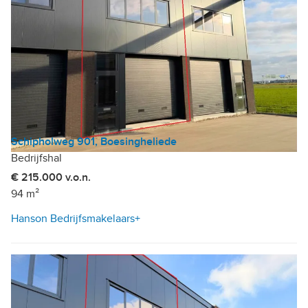
Schipholweg 901, Boesingheliede
Bedrijfshal
€ 215.000 v.o.n.
94 m²
Hanson Bedrijfsmakelaars+