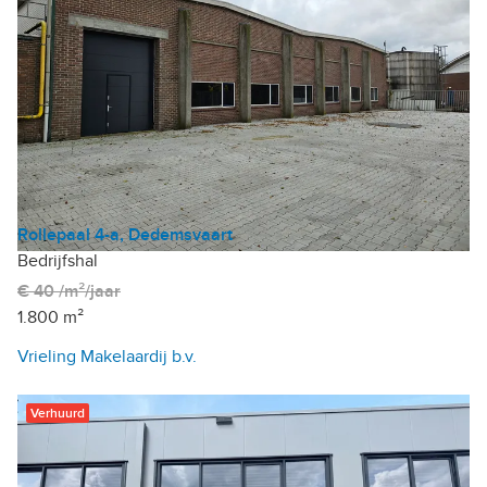
Rollepaal 4-a, Dedemsvaart
Bedrijfshal
€ 40 /m²/jaar
1.800 m²
Vrieling Makelaardij b.v.
Verhuurd