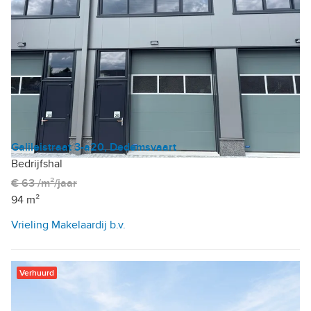
Galileistraat 3-a20, Dedemsvaart
Bedrijfshal
€ 63 /m²/jaar
94 m²
Vrieling Makelaardij b.v.
Verhuurd