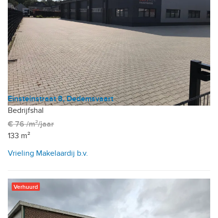
Einsteinstraat 8, Dedemsvaart
Bedrijfshal
€ 76 /m²/jaar
133 m²
Vrieling Makelaardij b.v.
Verhuurd