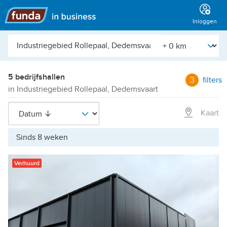
Hoofdmenu
Inloggen
Plaats,
[Straal]
buurt,
adres,
etc.
5 bedrijfshallen
3
filters
in Industriegebied Rollepaal, Dedemsvaart
Kaart
Sinds 8 weken
Verhuurd