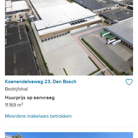
Koenendelseweg 23, Den Bosch
Bedrijfshal
Huurprijs op aanvraag
11.169 m²
Meerdere makelaars betrokken