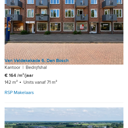
Van Veldekekade 6, Den Bosch
Kantoor
|
Bedrijfshal
€ 164 /m²/jaar
142 m²
Units vanaf 71 m²
RSP Makelaars