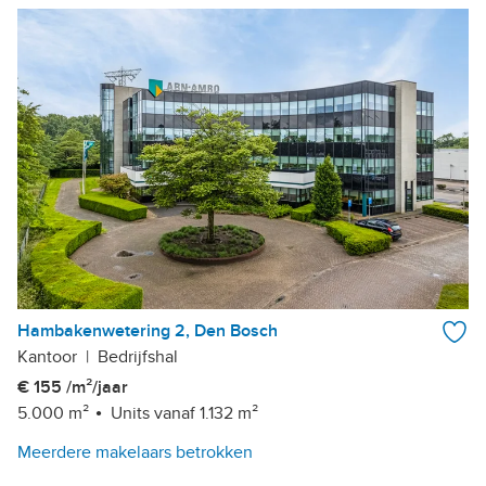
Hambakenwetering 2, Den Bosch
Kantoor
|
Bedrijfshal
€ 155 /m²/jaar
5.000 m²
Units vanaf 1.132 m²
Meerdere makelaars betrokken