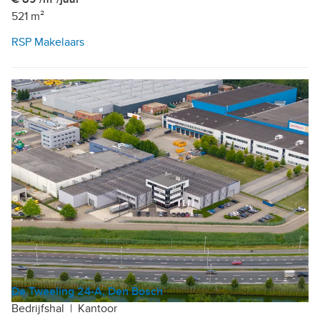
521 m²
RSP Makelaars
De Tweeling 24-A, Den Bosch
Bedrijfshal
|
Kantoor