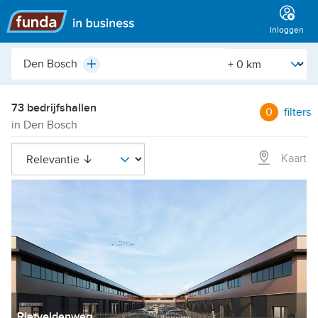
Hoofdmenu
Inloggen
Plaats,
[Straal]
Plus
buurt,
adres,
etc.
73 bedrijfshallen
0
filters
in Den Bosch
Kaart
Rietveldenweg