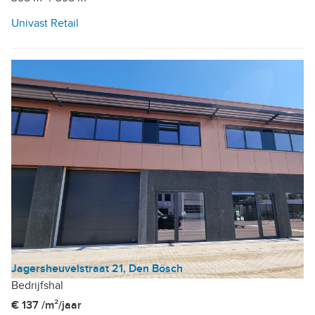
Univast Retail
Jagersheuvelstraat 21, Den Bosch
Bedrijfshal
€ 137 /m²/jaar