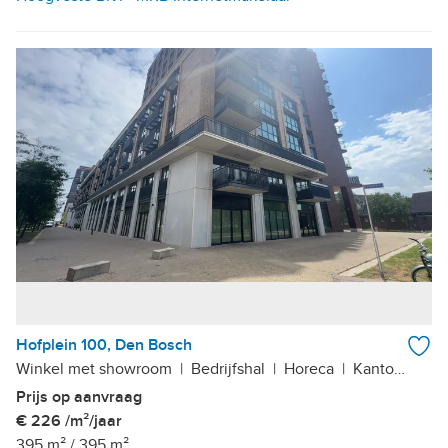
Hofplein 100, Den Bosch
Winkel met showroom
|
Bedrijfshal
|
Horeca
|
Kantoor
Prijs op aanvraag
€ 226 /m²/jaar
395 m²
/
395 m²