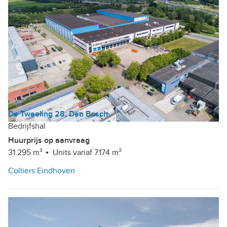
De Tweeling 28, Den Bosch
Bedrijfshal
Huurprijs op aanvraag
31.295 m²
Units vanaf 7.174 m²
Colliers Eindhoven