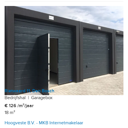
Rietwaard 11, Den Bosch
Bedrijfshal
|
Garagebox
€ 126 /m²/jaar
18 m²
Hoogveste B.V. - MKB Internetmakelaar