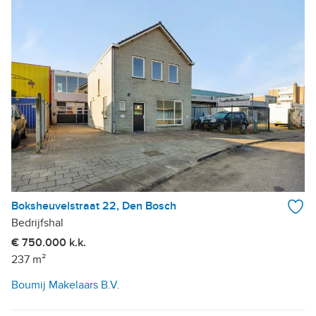
Boksheuvelstraat 22, Den Bosch
Bedrijfshal
€ 750.000 k.k.
237 m²
Boumij Makelaars B.V.