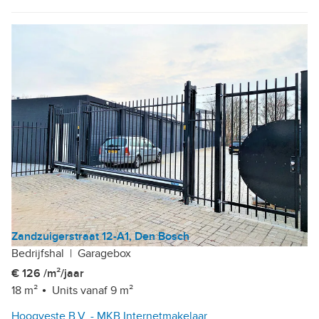
Zandzuigerstraat 12-A1, Den Bosch
Bedrijfshal
|
Garagebox
€ 126 /m²/jaar
18 m²
Units vanaf 9 m²
Hoogveste B.V. - MKB Internetmakelaar