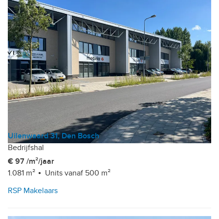
Uilenwaard 31, Den Bosch
Bedrijfshal
€ 97 /m²/jaar
1.081 m²
Units vanaf 500 m²
RSP Makelaars