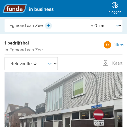
Hoofdmenu
Inloggen
Plaats,
[Straal]
Plus
buurt,
adres,
etc.
1 bedrijfshal
0
filters
in Egmond aan Zee
Kaart