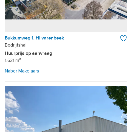
Bukkumweg 1, Hilvarenbeek
Bedrijfshal
Huurprijs op aanvraag
1.621 m²
Naber Makelaars