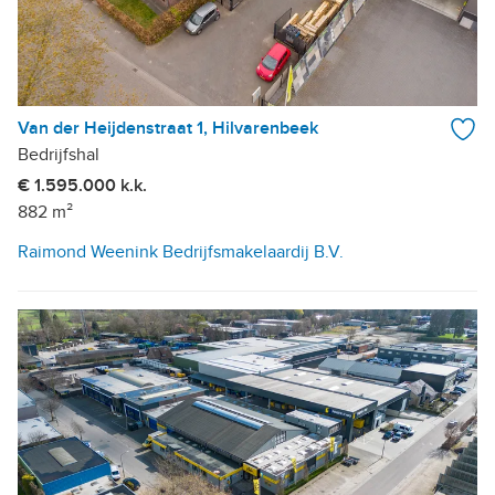
Van der Heijdenstraat 1, Hilvarenbeek
Bedrijfshal
€ 1.595.000 k.k.
882 m²
Raimond Weenink Bedrijfsmakelaardij B.V.