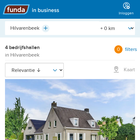
Hoofdmenu
Inloggen
Plaats,
[Straal]
Plus
buurt,
adres,
etc.
4 bedrijfshallen
0
filters
in Hilvarenbeek
Kaart