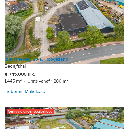
Industrieweg 23-a, Hoogezand
Bedrijfshal
€ 745.000 k.k.
1.445 m²
Units vanaf 1.280 m²
Lieberom Makelaars
Verhuurd onder voorbehoud