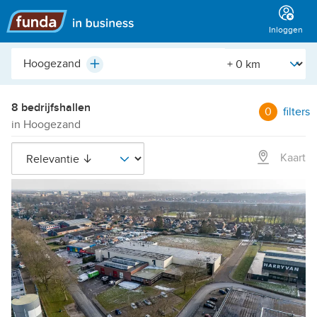
Hoofdmenu
Inloggen
Plaats,
[Straal]
Plus
buurt,
adres,
etc.
8 bedrijfshallen
0
filters
in Hoogezand
Kaart