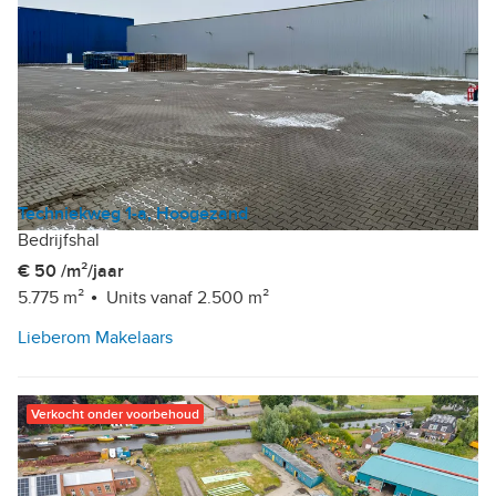
Techniekweg 1-a, Hoogezand
Bedrijfshal
€ 50 /m²/jaar
5.775 m²
Units vanaf 2.500 m²
Lieberom Makelaars
Verkocht onder voorbehoud