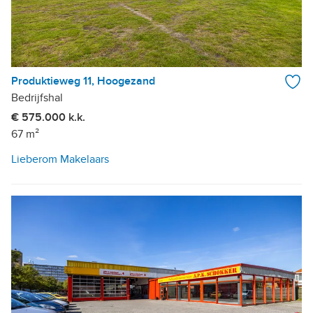
Produktieweg 11, Hoogezand
Bedrijfshal
€ 575.000 k.k.
67 m²
Lieberom Makelaars