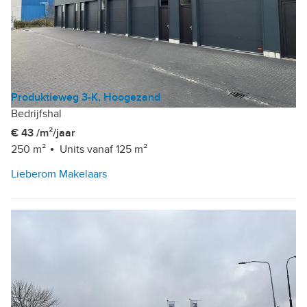
Produktieweg 3-K, Hoogezand
Bedrijfshal
€ 43 /m²/jaar
250 m²
Units vanaf 125 m²
Lieberom Makelaars