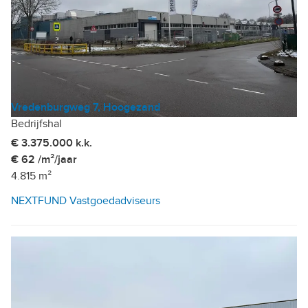
Vredenburgweg 7, Hoogezand
Bedrijfshal
€ 3.375.000 k.k.
€ 62 /m²/jaar
4.815 m²
NEXTFUND Vastgoedadviseurs