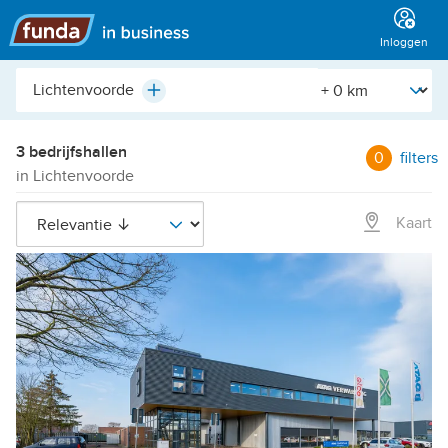
Hoofdmenu
Inloggen
Plaats,
[Straal]
Plus
buurt,
adres,
etc.
3 bedrijfshallen
0
filters
in Lichtenvoorde
Kaart