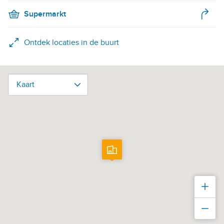
Supermarkt
Ontdek locaties in de buurt
Kaart
Kaart
Inz
Uit