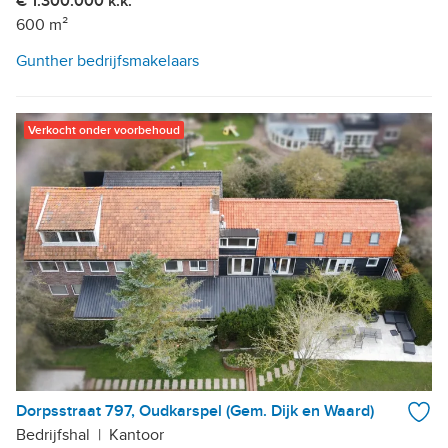
€ 1.300.000 k.k.
600 m²
Gunther bedrijfsmakelaars
Verkocht onder voorbehoud
Dorpsstraat 797, Oudkarspel (Gem. Dijk en Waard)
Bedrijfshal
|
Kantoor