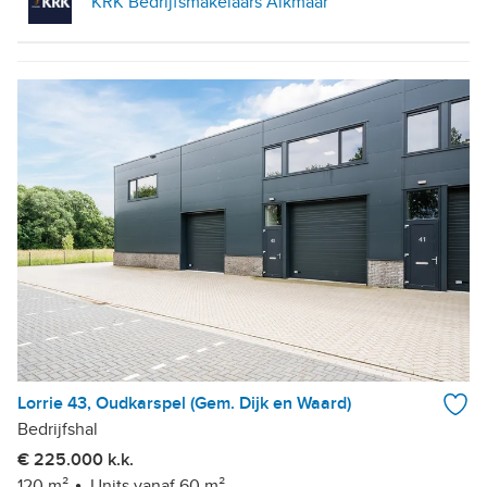
KRK Bedrijfsmakelaars Alkmaar
Lorrie 43, Oudkarspel (Gem. Dijk en Waard)
Bedrijfshal
€ 225.000 k.k.
120 m²
Units vanaf 60 m²