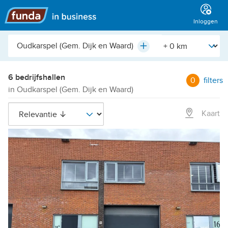
Hoofdmenu
Inloggen
Plaats,
[Straal]
Plus
buurt,
adres,
etc.
6 bedrijfshallen
0
filters
in Oudkarspel (Gem. Dijk en Waard)
Kaart