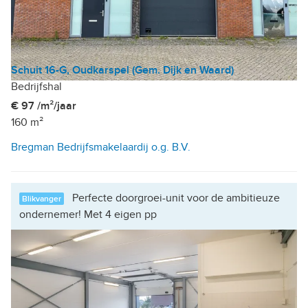
Schuit 16-G, Oudkarspel (Gem. Dijk en Waard)
Bedrijfshal
€ 97 /m²/jaar
160 m²
Bregman Bedrijfsmakelaardij o.g. B.V.
Perfecte doorgroei-unit voor de ambitieuze
Blikvanger
ondernemer! Met 4 eigen pp