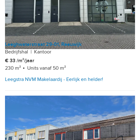
Leeghwaterstraat 29-01, Reeuwijk
Bedrijfshal
|
Kantoor
€ 33 /m²/jaar
230 m²
Units vanaf 50 m²
Leegstra NVM Makelaardij - Eerlijk en helder!