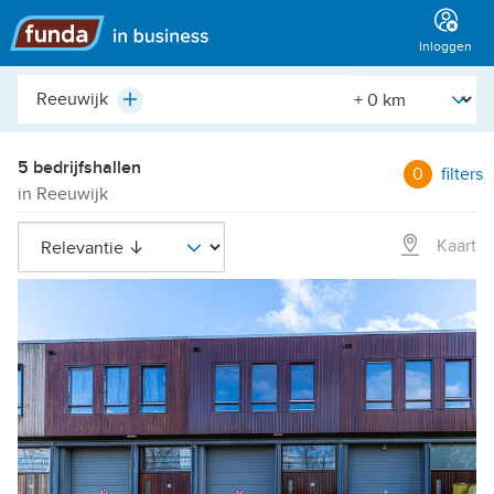
Hoofdmenu
Inloggen
Plaats,
[Straal]
Plus
buurt,
adres,
etc.
5 bedrijfshallen
0
filters
in Reeuwijk
Kaart