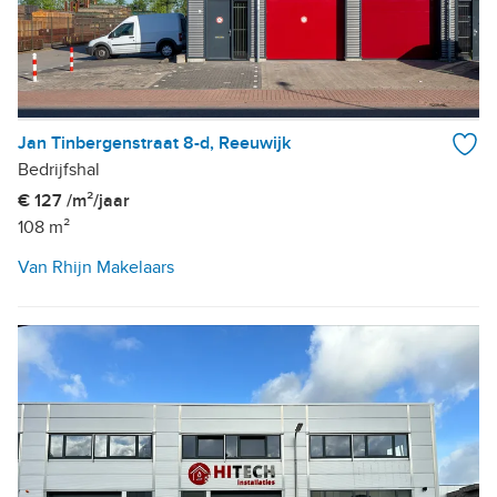
Jan Tinbergenstraat 8-d, Reeuwijk
Bedrijfshal
€ 127 /m²/jaar
108 m²
Van Rhijn Makelaars