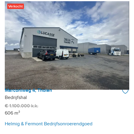
Verkocht
Marconiweg 4, Tholen
Bedrijfshal
€ 1.100.000 k.k.
606 m²
Helmig & Fermont Bedrijfsonroerendgoed