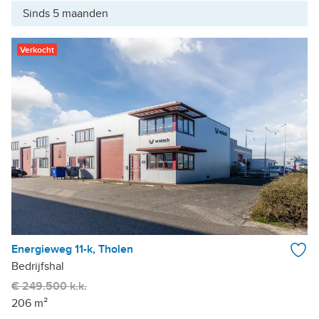
Sinds 5 maanden
Verkocht
Energieweg 11-k, Tholen
Bedrijfshal
€ 249.500 k.k.
206 m²