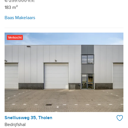
€ 239.000 k.k.
183 m²
Baas Makelaars
Verkocht
Snelliusweg 35, Tholen
Bedrijfshal