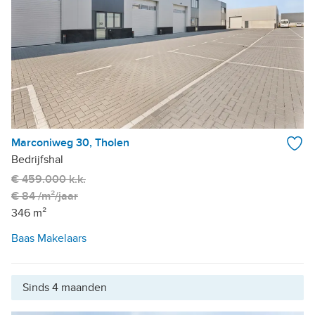
Marconiweg 30, Tholen
Bedrijfshal
€ 459.000 k.k.
€ 84 /m²/jaar
346 m²
Baas Makelaars
Sinds 4 maanden