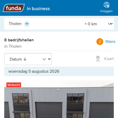
Hoofdmenu
Inloggen
Plaats,
[Straal]
Plus
buurt,
adres,
etc.
8 bedrijfshallen
2
filters
in Tholen
Kaart
woensdag 5 augustus 2026
Verkocht