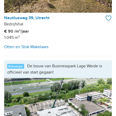
Nautilusweg 39, Utrecht
Bedrijfshal
€ 90 /m²/jaar
1.045 m²
Otten en Stok Makelaars
De bouw van Businesspark Lage Weide is
Blikvanger
officieel van start gegaan!