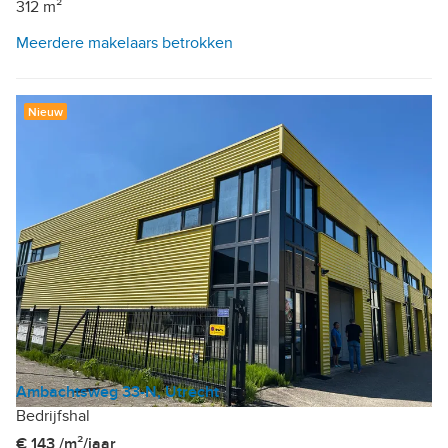
312 m²
Meerdere makelaars betrokken
Nieuw
Ambachtsweg 33-N, Utrecht
Bedrijfshal
€ 143 /m²/jaar