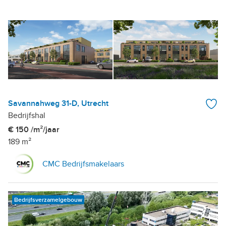
Savannahweg 31-D, Utrecht
Bedrijfshal
€ 150 /m²/jaar
189 m²
CMC Bedrijfsmakelaars
Bedrijfsverzamelgebouw