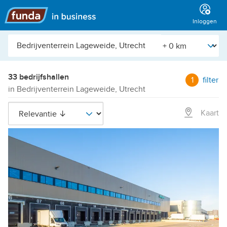
Hoofdmenu
Inloggen
Plaats,
[Straal]
buurt,
adres,
etc.
33 bedrijfshallen
1
filter
in Bedrijventerrein Lageweide, Utrecht
Kaart