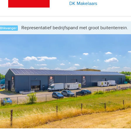
DK Makelaars
Representatief bedrijfspand met groot buitenterrein.
Blikvanger
etailhandelsvestigingen