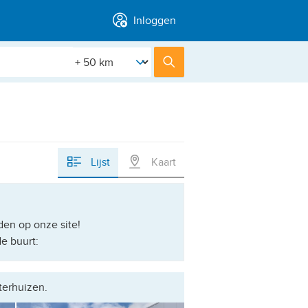
Inloggen
[Straal]
Zoek
Lijst
Kaart
den op onze site!
de buurt:
terhuizen.