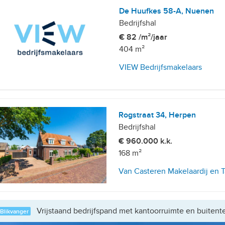
De Huufkes 58-A, Nuenen
Bedrijfshal
€ 82 /m²/jaar
404 m²
VIEW Bedrijfsmakelaars
Rogstraat 34, Herpen
Bedrijfshal
€ 960.000 k.k.
168 m²
Van Casteren Makelaardij en 
Vrijstaand bedrijfspand met kantoorruimte en buitente
Blikvanger