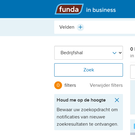
Hoofdmenu
Plaats,
Plus
buurt,
adres,
etc.
0 
in
Zoek
0
filters
Verwijder filters
Houd me op de hoogte
Bewaar uw zoekopdracht om
notificaties van nieuwe
zoekresultaten te ontvangen.