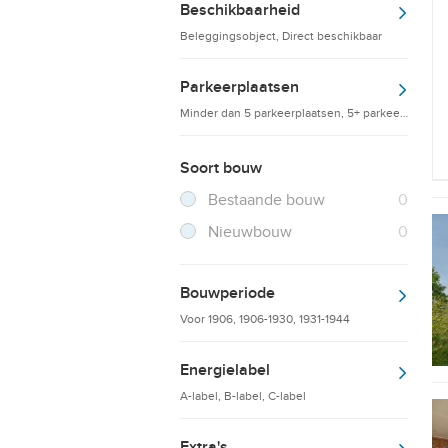
Beschikbaarheid
Beleggingsobject, Direct beschikbaar
Parkeerplaatsen
Minder dan 5 parkeerplaatsen, 5+ parkeerplaatsen
Soort bouw
Filter verwijderen
Resultaten
Bestaande bouw
0
Resultaten
Nieuwbouw
0
Bouwperiode
Voor 1906, 1906-1930, 1931-1944
Energielabel
A-label, B-label, C-label
Extra's