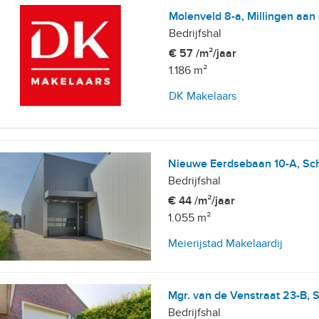
Molenveld 8-a, Millingen aan 
Bedrijfshal
€ 57 /m²/jaar
1.186 m²
, 10+ parkeerplaatsen
DK Makelaars
Nieuwe Eerdsebaan 10-A, Sch
Bedrijfshal
€ 44 /m²/jaar
1.055 m²
Meierijstad Makelaardij
Mgr. van de Venstraat 23-B, S
Bedrijfshal