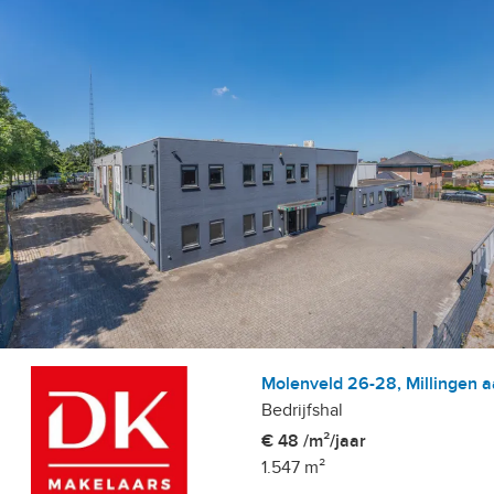
Molenveld 26-28, Millingen a
Bedrijfshal
€ 48 /m²/jaar
1.547 m²