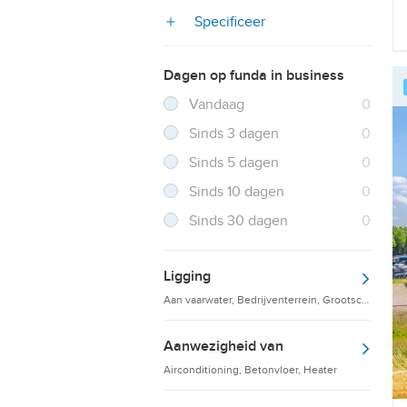
Specificeer
Dagen op funda in business
Filter verwijderen
Resultaten
Vandaag
0
Resultaten
Sinds 3 dagen
0
Resultaten
Sinds 5 dagen
0
Resultaten
Sinds 10 dagen
0
Resultaten
Sinds 30 dagen
0
Ligging
Aan vaarwater, Bedrijventerrein, Grootschalige d
Aanwezigheid van
Airconditioning, Betonvloer, Heater