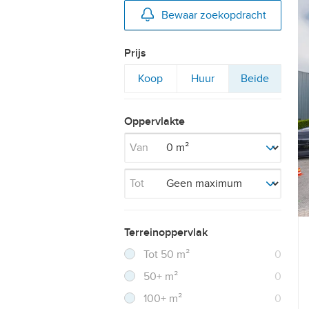
Bewaar zoekopdracht
Prijs
Filter
Filter
Filter
Koop
Huur
Beide
op
op
op
Oppervlakte
Van
Tot
Terreinoppervlak
Filter verwijderen
Resultaten
Tot 50 m²
0
Resultaten
50+ m²
0
Resultaten
100+ m²
0