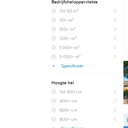
Bedrijfshaloppervlakte
Filter verwijderen
Resultaten
Tot 50 m²
0
Resultaten
50+ m²
0
Resultaten
100+ m²
0
Resultaten
500+ m²
0
Resultaten
1.000+ m²
0
Resultaten
5.000+ m²
0
Specificeer
Hoogte hal
Filter verwijderen
Resultaten
Tot 400 cm
0
Resultaten
400+ cm
0
Resultaten
600+ cm
0
Resultaten
800+ cm
0