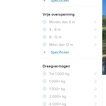
Specificeer
Vrije overspanning
Filter verwijderen
Resultaten
Minder dan 4 m
0
Resultaten
4 - 8 m
0
Resultaten
8 - 12 m
0
Resultaten
Meer dan 12 m
0
Specificeer
Draagvermogen
Filter verwijderen
Resultaten
Tot 1.000 kg
0
Resultaten
1.000+ kg
0
Resultaten
1.500+ kg
0
Resultaten
2.000+ kg
0
Resultaten
4.000+ kg
0