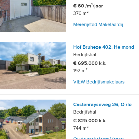
€ 60 /m²/jaar
376 m²
Meierijstad Makelaardij
Hof Bruheze 402, Helmond
Bedrijfshal
€ 695.000 k.k.
192 m²
VIEW Bedrijfsmakelaars
Castenrayseweg 26, Oirlo
Bedrijfshal
€ 825.000 k.k.
744 m²