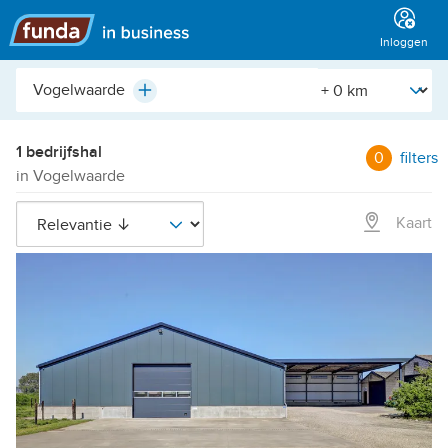
Hoofdmenu
Inloggen
Plaats,
[Straal]
Plus
buurt,
adres,
etc.
1 bedrijfshal
0
filters
in Vogelwaarde
Kaart