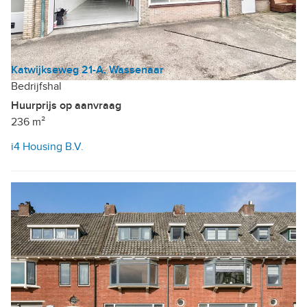
Katwijkseweg 21-A, Wassenaar
Bedrijfshal
Huurprijs op aanvraag
236 m²
i4 Housing B.V.