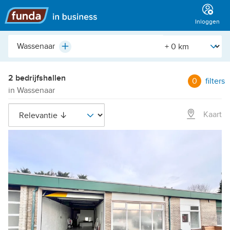
Hoofdmenu
Inloggen
Plaats,
[Straal]
Plus
buurt,
adres,
etc.
2 bedrijfshallen
0
filters
in Wassenaar
Kaart