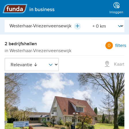
Hoofdmenu
Inloggen
Plaats,
[Straal]
Plus
buurt,
adres,
etc.
2 bedrijfshallen
0
filters
in Westerhaar-Vriezenveensewijk
Kaart