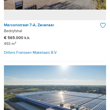
Marconistraat 7-A, Zevenaar
Bedrijfshal
€ 565.000 k.k.
493 m²
Ditters Franssen Makelaars B.V.