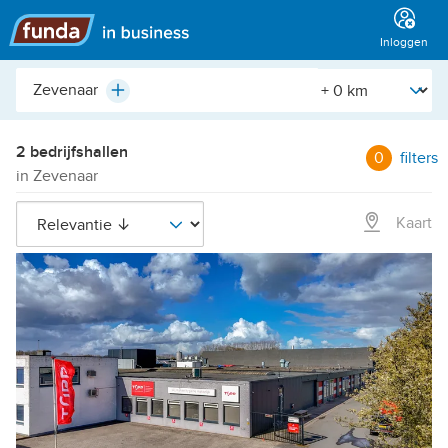
Hoofdmenu
Inloggen
Plaats,
[Straal]
Plus
buurt,
adres,
etc.
2 bedrijfshallen
0
filters
in Zevenaar
Kaart