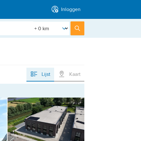
Inloggen
[Straal]
Zoek
Lijst
Kaart