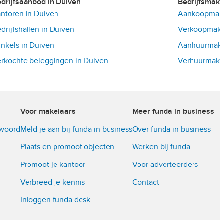
Bedrijfsaanbod in Duiven
Bedrijfsma
ntoren in Duiven
Aankoopmak
drijfshallen in Duiven
Verkoopmake
nkels in Duiven
Aanhuurmake
rkochte beleggingen in Duiven
Verhuurmake
Voor makelaars
Meer funda in business
twoord
Meld je aan bij funda in business
Over funda in business
Plaats en promoot objecten
Werken bij funda
Promoot je kantoor
Voor adverteerders
Verbreed je kennis
Contact
Inloggen funda desk