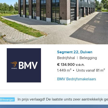
Segment 22, Duiven
Bedrijfshal
|
Belegging
€ 134.900 v.o.n.
1.449 m²
Units vanaf 81 m²
BMV Bedrijfsmakelaars
In prijs verlaagd! De laatste units zeer aantrekkelijk ge
Blikvanger