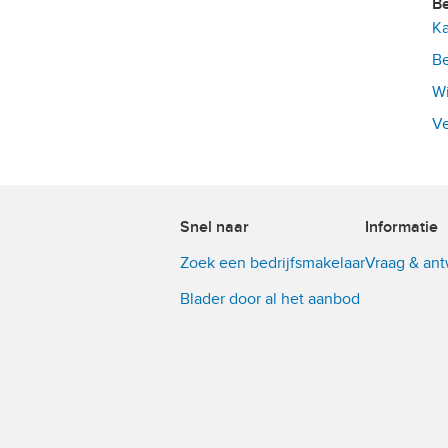
Ka
Be
Wi
Ve
Snel naar
Informatie
Zoek een bedrijfsmakelaar
Vraag & an
Blader door al het aanbod