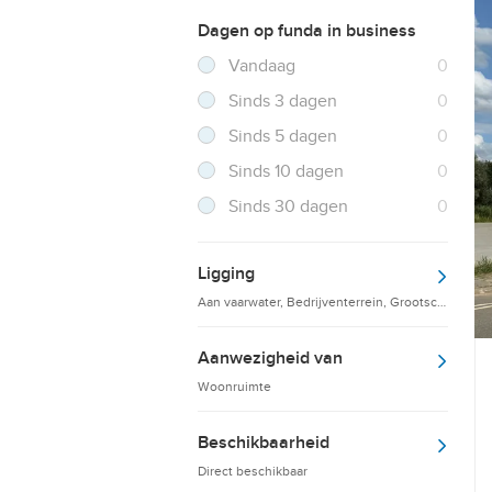
Dagen op funda in business
Filter verwijderen
Resultaten
Vandaag
0
Resultaten
Sinds 3 dagen
0
Resultaten
Sinds 5 dagen
0
Resultaten
Sinds 10 dagen
0
Resultaten
Sinds 30 dagen
0
Ligging
Aan vaarwater, Bedrijventerrein, Grootschalige d
Aanwezigheid van
Woonruimte
Beschikbaarheid
Direct beschikbaar