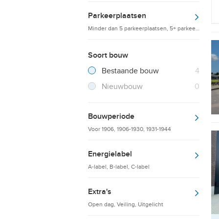
Parkeerplaatsen
Minder dan 5 parkeerplaatsen, 5+ parkeerplaatsen
Soort bouw
Filter verwijderen
Resultaten
Bestaande bouw
4
Resultaten
Nieuwbouw
0
Bouwperiode
Voor 1906, 1906-1930, 1931-1944
Energielabel
A-label, B-label, C-label
Extra's
Open dag, Veiling, Uitgelicht