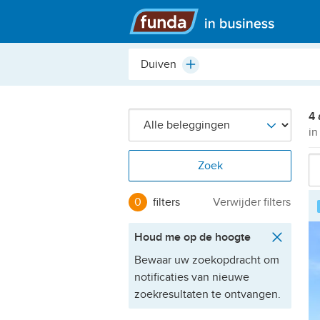
Hoofdmenu
Plaats,
Plus
buurt,
adres,
etc.
4 
in
Zoek
0
filters
Verwijder filters
Houd me op de hoogte
Bewaar uw zoekopdracht om
notificaties van nieuwe
zoekresultaten te ontvangen.