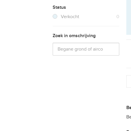
Status
Filter verwijderen
Resultaten
Verkocht
0
Zoek in omschrijving
Be