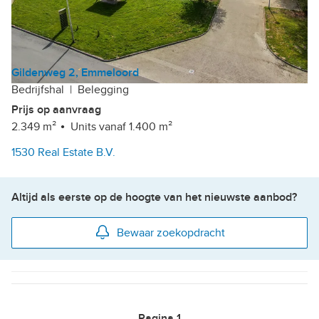
Gildenweg 2, Emmeloord
Bedrijfshal
|
Belegging
Prijs op aanvraag
2.349 m²
Units vanaf 1.400 m²
1530 Real Estate B.V.
Altijd als eerste op de hoogte van het nieuwste aanbod?
Bewaar zoekopdracht
Pagina
1