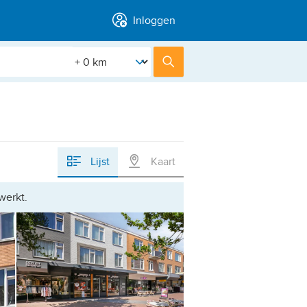
Inloggen
[Straal]
Zoek
Lijst
Kaart
werkt.