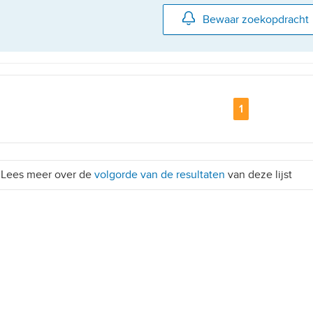
Bewaar zoekopdracht
Pagina
1
Lees meer over de
volgorde van de resultaten
van deze lijst
etailhandelsvestigingen