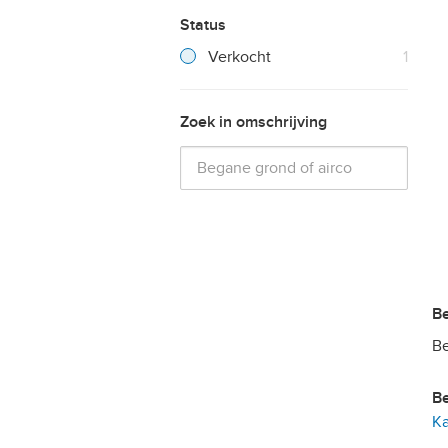
Status
Filter verwijderen
Resultaten
Verkocht
1
Zoek in omschrijving
Be
Ka