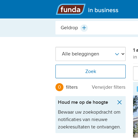
Hoofdmenu
Plaats,
Plus
buurt,
adres,
etc.
1 
in
Zoek
0
filters
Verwijder filters
Houd me op de hoogte
Bewaar uw zoekopdracht om
notificaties van nieuwe
zoekresultaten te ontvangen.