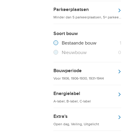
Parkeerplaatsen
Minder dan 5 parkeerplaatsen, 5+ parkeerplaatsen
Soort bouw
Filter verwijderen
Resultaten
Bestaande bouw
1
Resultaten
Nieuwbouw
0
Bouwperiode
Voor 1906, 1906-1930, 1931-1944
Energielabel
A-label, B-label, C-label
Extra's
Open dag, Veiling, Uitgelicht