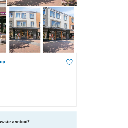
rop
ieuwste aanbod?