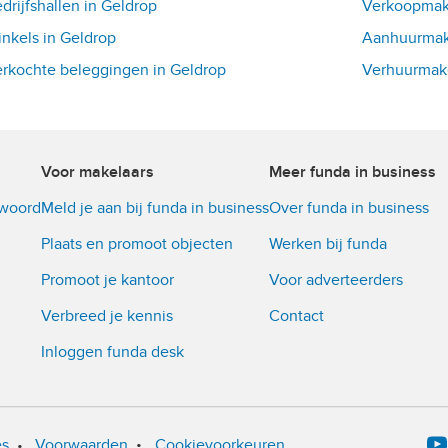
drijfshallen in Geldrop
Verkoopmake
nkels in Geldrop
Aanhuurmake
rkochte beleggingen in Geldrop
Verhuurmake
Voor makelaars
Meer funda in business
twoord
Meld je aan bij funda in business
Over funda in business
Plaats en promoot objecten
Werken bij funda
Promoot je kantoor
Voor adverteerders
Verbreed je kennis
Contact
Inloggen funda desk
•
es
•
Voorwaarden
Cookievoorkeuren