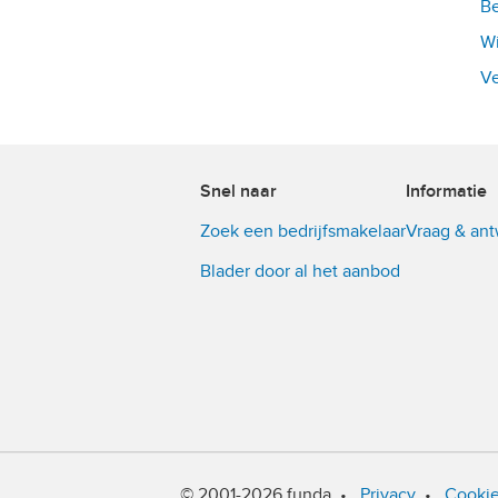
Be
Wi
Ve
Snel naar
Informatie
Zoek een bedrijfsmakelaar
Vraag & an
Blader door al het aanbod
© 2001-2026 funda
•
Privacy
•
Cooki