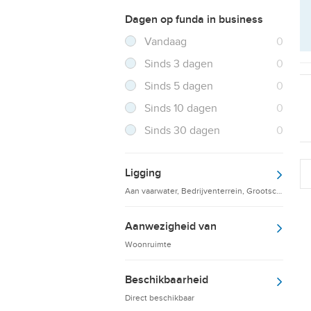
Dagen op funda in business
Filter verwijderen
Resultaten
Vandaag
0
Resultaten
Sinds 3 dagen
0
Resultaten
Sinds 5 dagen
0
Resultaten
Sinds 10 dagen
0
Resultaten
Sinds 30 dagen
0
Ligging
Aan vaarwater, Bedrijventerrein, Grootschalige d
Aanwezigheid van
Woonruimte
Beschikbaarheid
Direct beschikbaar