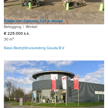
Ridder van Catsweg 323-a, Gouda
Belegging
|
Winkel
€ 225.000 k.k.
30 m²
Basis Bedrijfshuisvesting Gouda B.V.