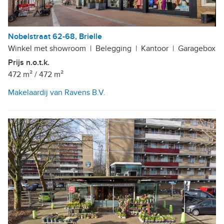
Nobelstraat 62-68, Brielle
Winkel met showroom
|
Belegging
|
Kantoor
|
Garagebox
Prijs n.o.t.k.
472 m²
/
472 m²
Makelaardij van Ravens B.V.