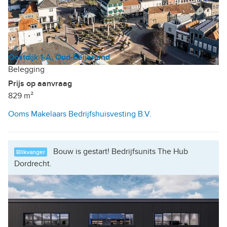
Oostdijk 1-A, Oud-Beijerland
Belegging
Prijs op aanvraag
829 m²
Ooms Makelaars Bedrijfshuisvesting B.V.
Bouw is gestart! Bedrijfsunits The Hub
Blikvanger
Dordrecht.