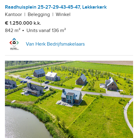
Raadhuisplein 25-27-29-43-45-47, Lekkerkerk
Kantoor
|
Belegging
|
Winkel
€ 1.250.000 k.k.
842 m²
Units vanaf 136 m²
Van Herk Bedrijfsmakelaars