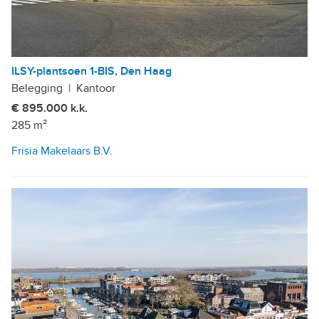
ILSY-plantsoen 1-BIS, Den Haag
Belegging
|
Kantoor
€ 895.000 k.k.
285 m²
Frisia Makelaars B.V.