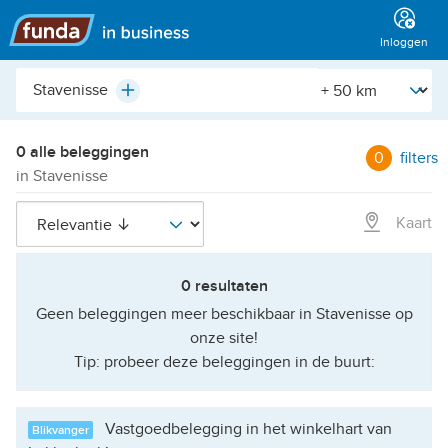
Hoofdmenu
Inloggen
Plaats,
[Straal]
Plus
buurt,
adres,
etc.
0 alle beleggingen
0
filters
in Stavenisse
Kaart
0 resultaten
Geen beleggingen meer beschikbaar in Stavenisse op
onze site!
Tip: probeer deze beleggingen in de buurt:
Vastgoedbelegging in het winkelhart van
Blikvanger