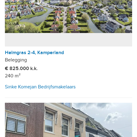
Helmgras 2-4, Kamperland
Belegging
€ 825.000 k.k.
240 m²
Sinke Komejan Bedrijfsmakelaars