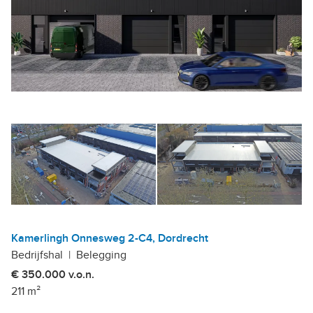
Kamerlingh Onnesweg 2-C4, Dordrecht
Bedrijfshal
|
Belegging
€ 350.000 v.o.n.
211 m²