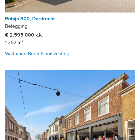
Robijn 800, Dordrecht
Belegging
€ 2.595.000 k.k.
1.352 m²
Waltmann Bedrijfshuisvesting