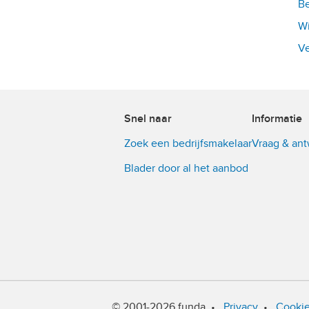
Be
Wi
Ve
Snel naar
Informatie
Zoek een bedrijfsmakelaar
Vraag & an
Blader door al het aanbod
© 2001-2026 funda
•
Privacy
•
Cooki