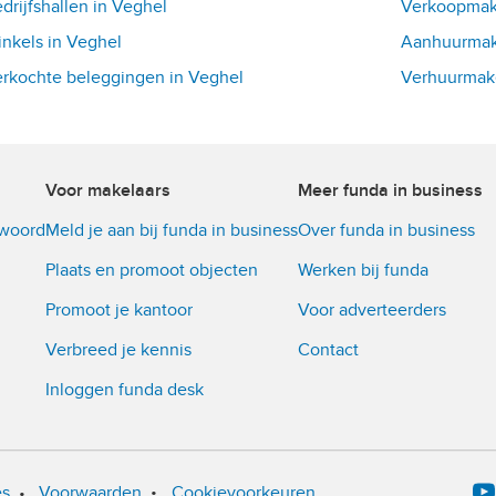
drijfshallen in Veghel
Verkoopmake
nkels in Veghel
Aanhuurmake
rkochte beleggingen in Veghel
Verhuurmake
Voor makelaars
Meer funda in business
twoord
Meld je aan bij funda in business
Over funda in business
Plaats en promoot objecten
Werken bij funda
Promoot je kantoor
Voor adverteerders
Verbreed je kennis
Contact
Inloggen funda desk
•
es
•
Voorwaarden
Cookievoorkeuren