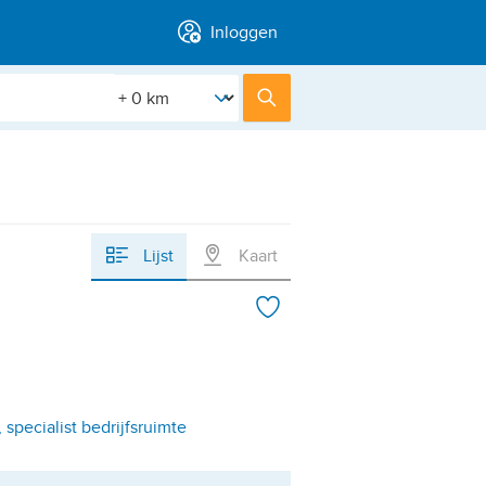
Inloggen
[Straal]
Zoek
Lijst
Kaart
ecialist bedrijfsruimte