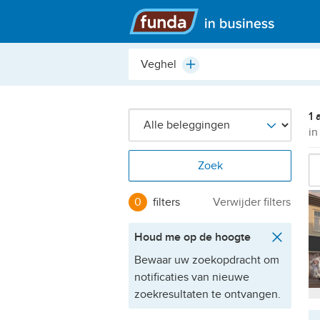
Hoofdmenu
Plaats,
Plus
buurt,
adres,
etc.
1 
in
Zoek
0
filters
Verwijder filters
Houd me op de hoogte
Bewaar uw zoekopdracht om
notificaties van nieuwe
zoekresultaten te ontvangen.