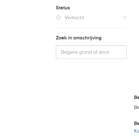
Status
Filter verwijderen
Resultaten
Verkocht
0
Zoek in omschrijving
Be
Ka