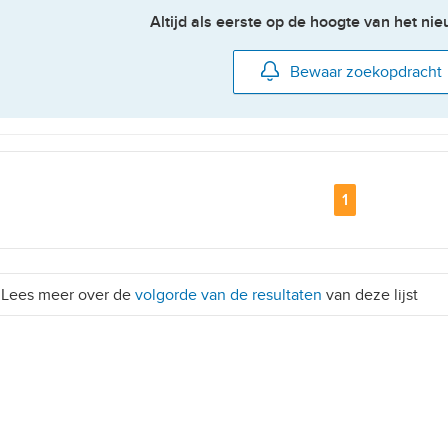
Altijd als eerste op de hoogte van het n
Bewaar zoekopdracht
Pagina
1
Lees meer over de
volgorde van de resultaten
van deze lijst
d Driehuizen en Hazelberg