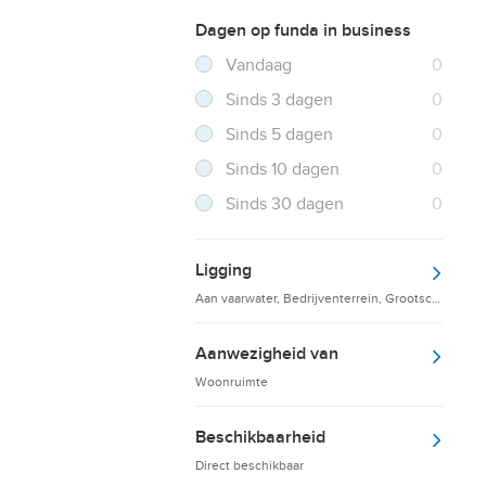
Dagen op funda in business
Filter verwijderen
Resultaten
Vandaag
0
Resultaten
Sinds 3 dagen
0
Resultaten
Sinds 5 dagen
0
Resultaten
Sinds 10 dagen
0
Resultaten
Sinds 30 dagen
0
Ligging
Aan vaarwater, Bedrijventerrein, Grootschalige d
Aanwezigheid van
Woonruimte
Beschikbaarheid
Direct beschikbaar