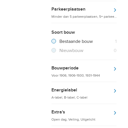
Parkeerplaatsen
Minder dan 5 parkeerplaatsen, 5+ parkeerplaatsen
Soort bouw
Filter verwijderen
Resultaten
Bestaande bouw
1
Resultaten
Nieuwbouw
0
Bouwperiode
Voor 1906, 1906-1930, 1931-1944
Energielabel
A-label, B-label, C-label
Extra's
Open dag, Veiling, Uitgelicht