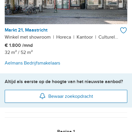
Markt 21, Maastricht
Winkel met showroom
|
Horeca
|
Kantoor
|
Culturele instelling
€ 1.800 /mnd
32 m²
/
52 m²
Aelmans Bedrijfsmakelaars
Altijd als eerste op de hoogte van het nieuwste aanbod?
Bewaar zoekopdracht
Pagina
1