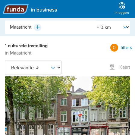
Hoofdmenu
Inloggen
Plaats,
[Straal]
Plus
buurt,
adres,
etc.
1 culturele instelling
0
filters
in Maastricht
Kaart