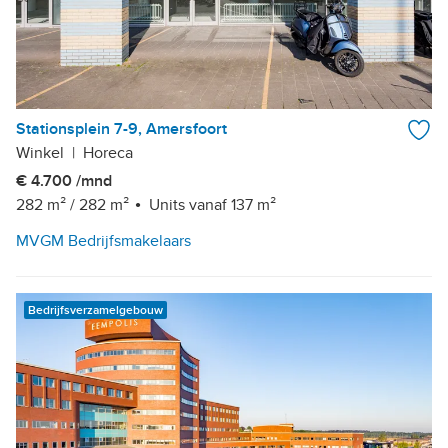
Stationsplein 7-9, Amersfoort
Winkel
|
Horeca
€ 4.700 /mnd
282 m²
/
282 m²
Units vanaf 137 m²
MVGM Bedrijfsmakelaars
Bedrijfsverzamelgebouw