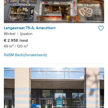
Langestraat 75-A, Amersfoort
Winkel
|
Ijssalon
€ 2.958 /mnd
69 m²
/
120 m²
RéBM Bedrijfsmakelaardij