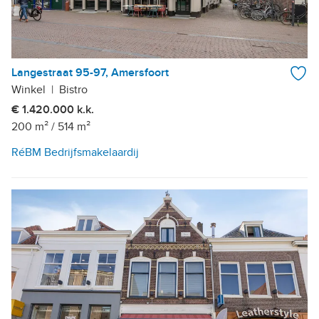
Langestraat 95-97, Amersfoort
Winkel
|
Bistro
€ 1.420.000 k.k.
200 m²
/
514 m²
RéBM Bedrijfsmakelaardij