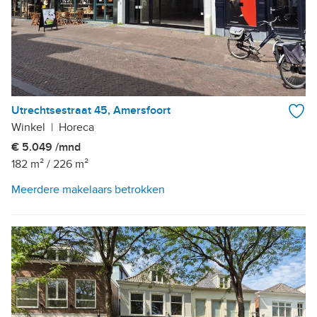
Utrechtsestraat 45, Amersfoort
Winkel
|
Horeca
€ 5.049 /mnd
182 m²
/
226 m²
Meerdere makelaars betrokken