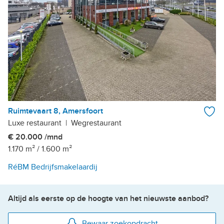
Ruimtevaart 8, Amersfoort
Luxe restaurant
|
Wegrestaurant
€ 20.000 /mnd
1.170 m²
/
1.600 m²
RéBM Bedrijfsmakelaardij
Altijd als eerste op de hoogte van het nieuwste aanbod?
Bewaar zoekopdracht