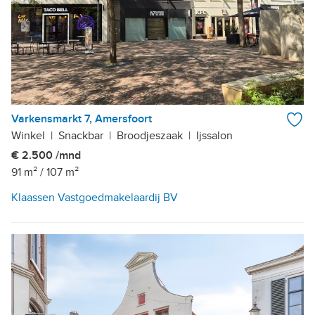
Varkensmarkt 7, Amersfoort
Winkel
|
Snackbar
|
Broodjeszaak
|
Ijssalon
€ 2.500 /mnd
91 m²
/
107 m²
Klaassen Vastgoedmakelaardij BV