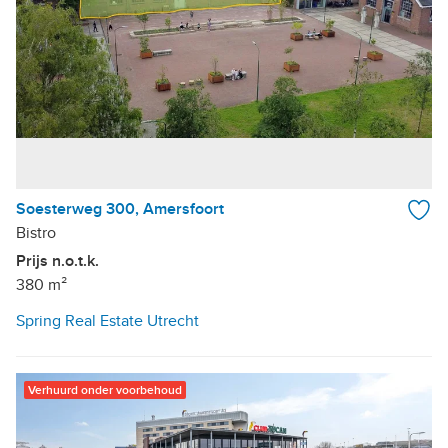
Soesterweg 300, Amersfoort
Bistro
Prijs n.o.t.k.
380 m²
Spring Real Estate Utrecht
Verhuurd onder voorbehoud