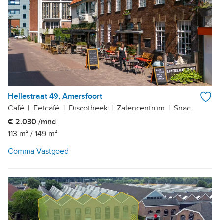
Hellestraat 49, Amersfoort
Café
|
Eetcafé
|
Discotheek
|
Zalencentrum
|
Snackbar
|
C
€ 2.030 /mnd
113 m²
/
149 m²
Comma Vastgoed