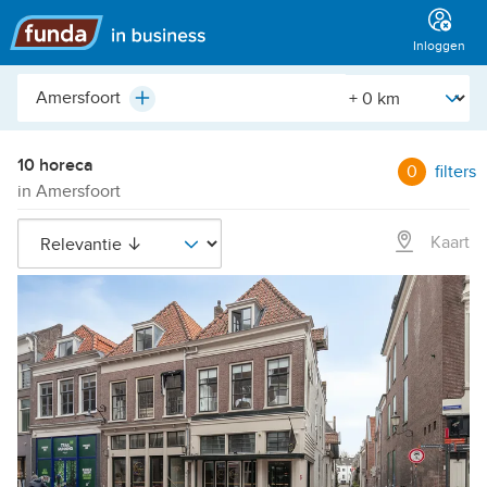
Hoofdmenu
Inloggen
Plaats,
[Straal]
Plus
buurt,
adres,
etc.
10 horeca
0
filters
in Amersfoort
Kaart