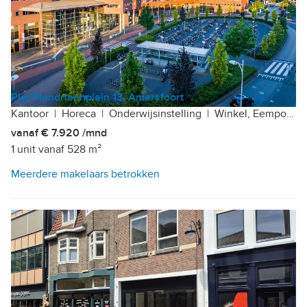
Piet Mondriaanplein 13, Amersfoort
Kantoor
|
Horeca
|
Onderwijsinstelling
|
Winkel, Eempolis
vanaf € 7.920 /mnd
1 unit vanaf 528 m²
Meerdere makelaars betrokken