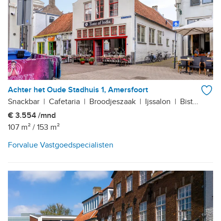
Achter het Oude Stadhuis 1, Amersfoort
Snackbar
|
Cafetaria
|
Broodjeszaak
|
Ijssalon
|
Bistro
|
Caf
€ 3.554 /mnd
107 m²
/
153 m²
Forvalue Vastgoedspecialisten