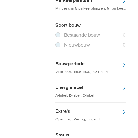
Parkeerplaatsen
Minder dan 5 parkeerplaatsen, 5+ parkeerplaatsen
Soort bouw
Filter verwijderen
Resultaten
Bestaande bouw
0
Resultaten
Nieuwbouw
0
Bouwperiode
Voor 1906, 1906-1930, 1931-1944
Energielabel
A-label, B-label, C-label
Extra's
Open dag, Veiling, Uitgelicht
Status