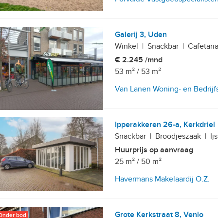
Galerij 3, Uden
Winkel
|
Snackbar
|
Cafetari
€ 2.245 /mnd
53 m²
/
53 m²
Van Lanen Woning- en Bedrijf
Ipperakkeren 26-a, Kerkdriel
Snackbar
|
Broodjeszaak
|
Ij
Huurprijs op aanvraag
25 m²
/
50 m²
Havermans Makelaardij O.Z.
Grote Kerkstraat 8, Venlo
Onder bod