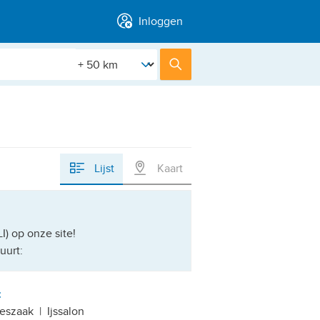
Inloggen
[Straal]
Zoek
Lijst
Kaart
) op onze site!
uurt:
t
eszaak
|
Ijssalon