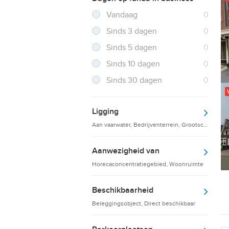
Filter verwijderen
Resultaten
Vandaag
0
Resultaten
Sinds 3 dagen
0
Resultaten
Sinds 5 dagen
0
Resultaten
Sinds 10 dagen
0
Resultaten
Sinds 30 dagen
0
Ligging
Aan vaarwater, Bedrijventerrein, Grootschalige d
Aanwezigheid van
Horecaconcentratiegebied, Woonruimte
Beschikbaarheid
Beleggingsobject, Direct beschikbaar