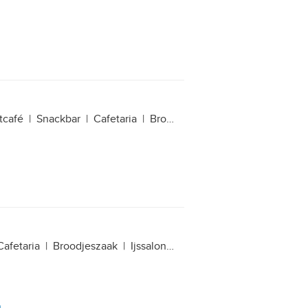
tcafé
|
Snackbar
|
Cafetaria
|
Broodjeszaak
|
Bistro
|
Café-re
Cafetaria
|
Broodjeszaak
|
Ijssalon
|
Bistro
|
Café-restaurant
|
n