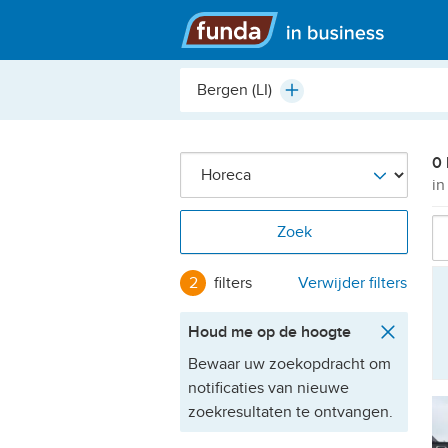
Hoofdmenu
Plaats,
Plus
buurt,
adres,
etc.
0 
in
Zoek
2
filters
Verwijder filters
Houd me op de hoogte
Bewaar uw zoekopdracht om
notificaties van nieuwe
zoekresultaten te ontvangen.