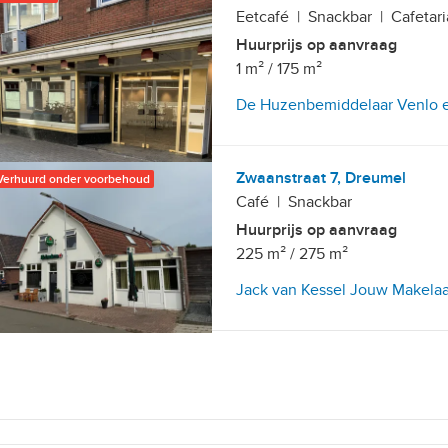
Eetcafé
|
Snackbar
|
Cafetari
Huurprijs op aanvraag
1 m²
/
175 m²
De Huzenbemiddelaar Venlo e
Zwaanstraat 7, Dreumel
Verhuurd onder voorbehoud
Café
|
Snackbar
Huurprijs op aanvraag
etailhandelsvestigingen
225 m²
/
275 m²
Jack van Kessel Jouw Makelaa