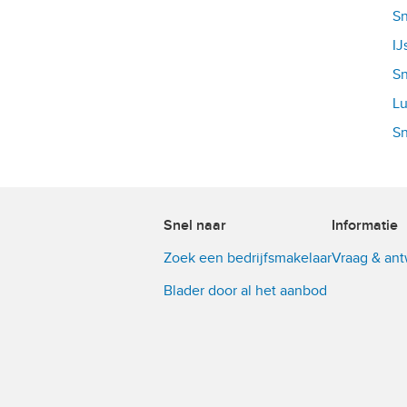
Sn
IJ
Sn
Lu
Sn
Snel naar
Informatie
Zoek een bedrijfsmakelaar
Vraag & an
Blader door al het aanbod