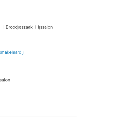
a
|
Broodjeszaak
|
Ijssalon
smakelaardij
ssalon