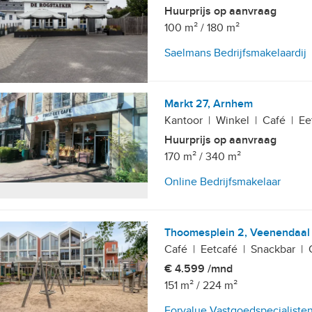
Huurprijs op aanvraag
100 m²
/
180 m²
Saelmans Bedrijfsmakelaardij
Markt 27, Arnhem
Kantoor
|
Winkel
|
Café
|
Ee
Huurprijs op aanvraag
170 m²
/
340 m²
Online Bedrijfsmakelaar
Thoomesplein 2, Veenendaal
Café
|
Eetcafé
|
Snackbar
|
€ 4.599 /mnd
151 m²
/
224 m²
Forvalue Vastgoedspecialiste