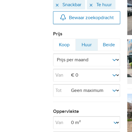
Actieve
Verwijder
Verwijder
Snackbar
Te huur
filters
Bewaar zoekopdracht
Prijs
Filter
Filter
Filter
Koop
Huur
Beide
op
op
op
Van
Tot
Oppervlakte
Van