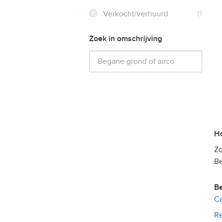
Verkocht/verhuurd
0
Zoek in omschrijving
Zo
Be
Ca
Re