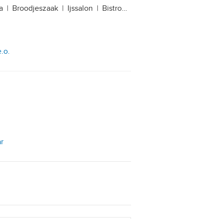
a
|
Broodjeszaak
|
Ijssalon
|
Bistro
|
Café-restaurant
.o.
r