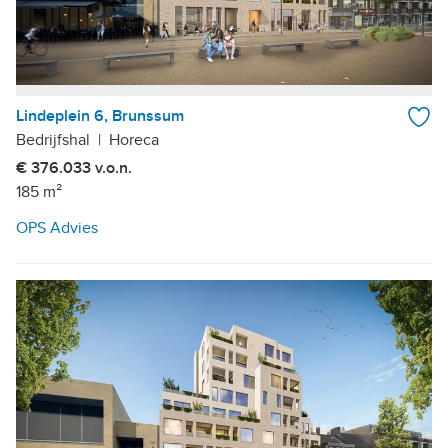
Lindeplein 6, Brunssum
Bedrijfshal
|
Horeca
€ 376.033 v.o.n.
185 m²
OPS Advies