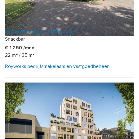
Schuttekampweg 1-A, Brunssum
Snackbar
€ 1.250 /mnd
22 m²
/
35 m²
Royworks bedrijfsmakelaars en vastgoedbeheer