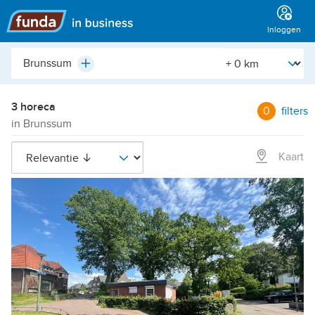
Hoofdmenu
Inloggen
Plaats,
[Straal]
Plus
buurt,
adres,
etc.
3 horeca
0
filters
in Brunssum
Kaart