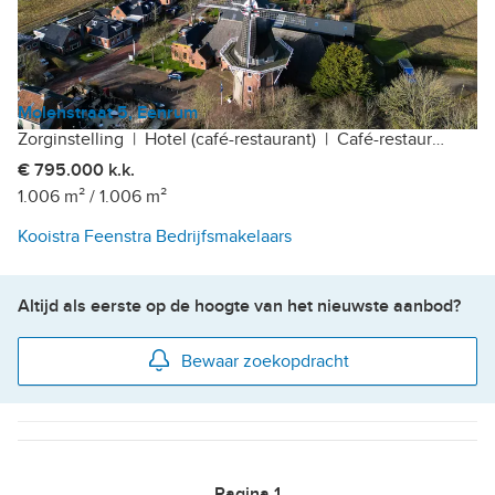
Molenstraat 5, Eenrum
Zorginstelling
|
Hotel (café-restaurant)
|
Café-restaurant
€ 795.000 k.k.
1.006 m²
/
1.006 m²
Kooistra Feenstra Bedrijfsmakelaars
Altijd als eerste op de hoogte van het nieuwste aanbod?
Bewaar zoekopdracht
Pagina
1