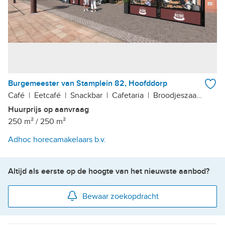
Burgemeester van Stamplein 82, Hoofddorp
Café
|
Eetcafé
|
Snackbar
|
Cafetaria
|
Broodjeszaak
|
Ijss
Huurprijs op aanvraag
250 m²
/
250 m²
Adhoc horecamakelaars b.v.
Altijd als eerste op de hoogte van het nieuwste aanbod?
Bewaar zoekopdracht