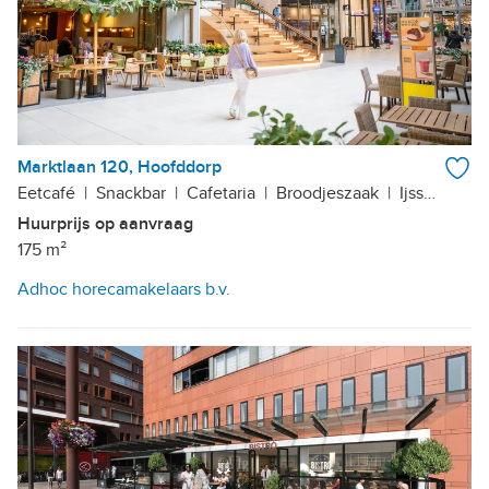
Marktlaan 120, Hoofddorp
Eetcafé
|
Snackbar
|
Cafetaria
|
Broodjeszaak
|
Ijssalon
|
B
Huurprijs op aanvraag
175 m²
Adhoc horecamakelaars b.v.