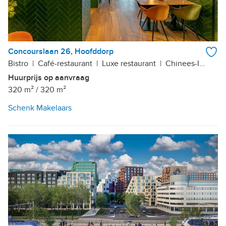
Concourslaan 26, Hoofddorp
Bistro
|
Café-restaurant
|
Luxe restaurant
|
Chinees-Indisch restaurant
Huurprijs op aanvraag
320 m²
/
320 m²
Schenk Makelaars