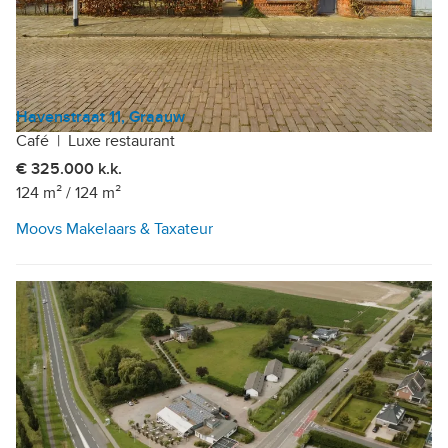
Havenstraat 11, Graauw
Café
|
Luxe restaurant
€ 325.000 k.k.
124 m²
/
124 m²
Moovs Makelaars & Taxateur