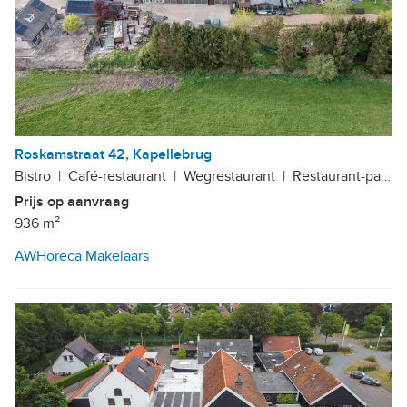
Roskamstraat 42, Kapellebrug
Bistro
|
Café-restaurant
|
Wegrestaurant
|
Restaurant-partycentrum
Prijs op aanvraag
936 m²
AWHoreca Makelaars