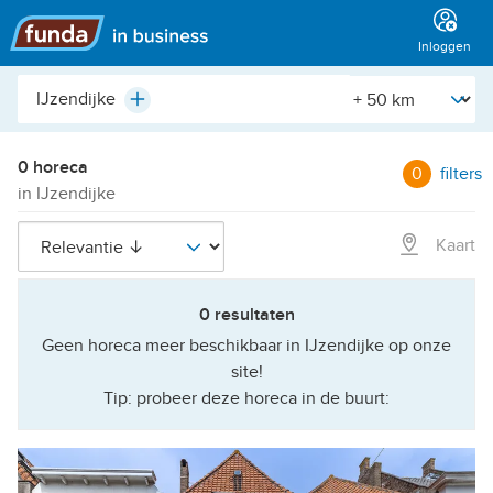
Hoofdmenu
Inloggen
Plaats,
[Straal]
Plus
buurt,
adres,
etc.
0 horeca
0
filters
in IJzendijke
Kaart
0 resultaten
Geen horeca meer beschikbaar in IJzendijke op onze
site!
Tip: probeer deze horeca in de buurt: