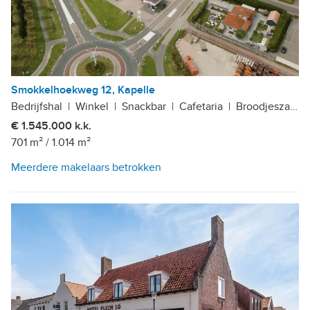
Smokkelhoekweg 12, Kapelle
Bedrijfshal
|
Winkel
|
Snackbar
|
Cafetaria
|
Broodjeszaak
|
€ 1.545.000 k.k.
701 m²
/
1.014 m²
Meerdere makelaars betrokken