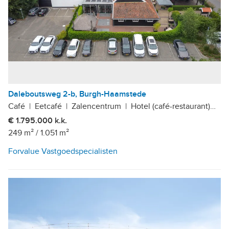
Daleboutsweg 2-b, Burgh-Haamstede
Café
|
Eetcafé
|
Zalencentrum
|
Hotel (café-restaurant)
|
Bi
€ 1.795.000 k.k.
249 m²
/
1.051 m²
Forvalue Vastgoedspecialisten