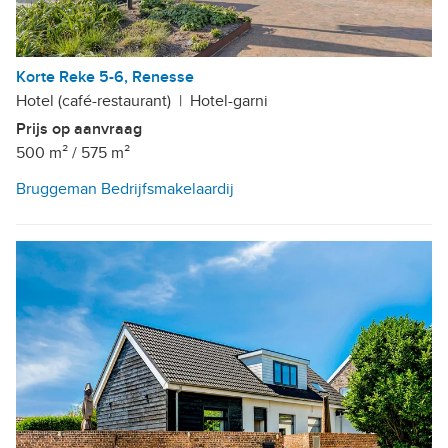
Korte Reke 5-6, Renesse
Hotel (café-restaurant)
|
Hotel-garni
Prijs op aanvraag
500 m²
/
575 m²
Bruggeman Bedrijfsmakelaardij