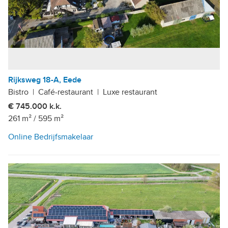
Rijksweg 18-A, Eede
Bistro
|
Café-restaurant
|
Luxe restaurant
€ 745.000 k.k.
261 m²
/
595 m²
Online Bedrijfsmakelaar