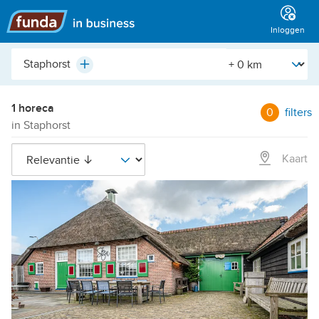
Hoofdmenu
Inloggen
Plaats,
[Straal]
Plus
buurt,
adres,
etc.
1 horeca
0
filters
in Staphorst
Kaart