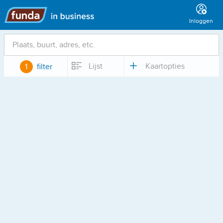
Hoofdmenu
Inloggen
Locatie
Lijst
Kaartopties
1
filter