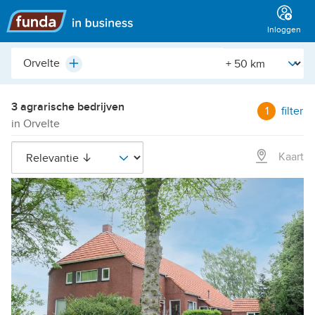
Hoofdmenu
Inloggen
Plaats,
[Straal]
Plus
buurt,
adres,
etc.
3 agrarische bedrijven
1
filter
in Orvelte
Kaart