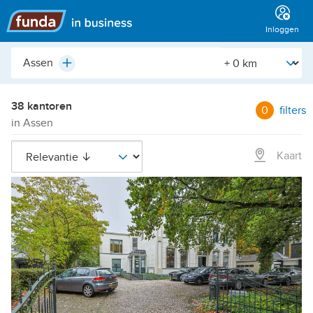
Hoofdmenu
Inloggen
Plaats,
[Straal]
Plus
buurt,
adres,
etc.
38 kantoren
0
filters
in Assen
Kaart