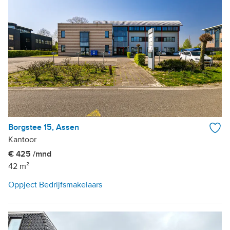
Borgstee 15, Assen
Kantoor
€ 425 /mnd
42 m²
Oppject Bedrijfsmakelaars