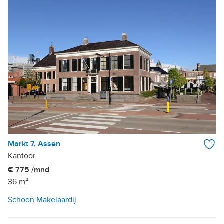
Markt 7, Assen
Kantoor
€ 775 /mnd
36 m²
Schoon Makelaardij