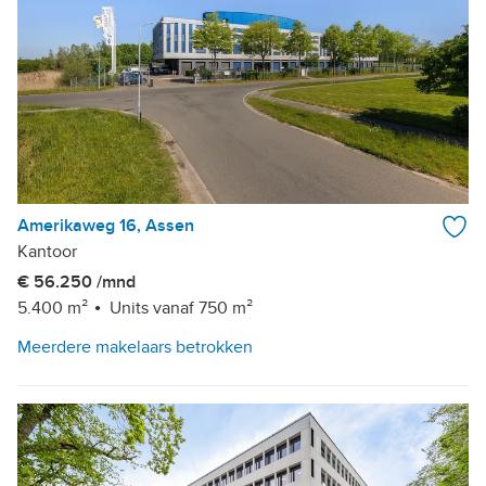
Amerikaweg 16, Assen
Kantoor
€ 56.250 /mnd
5.400 m²
Units vanaf 750 m²
Meerdere makelaars betrokken