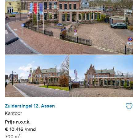
Zuidersingel 12, Assen
Kantoor
Prijs n.o.t.k.
€ 10.416 /mnd
700 m²