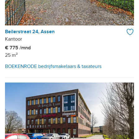
Beilerstraat 24, Assen
Kantoor
€ 775 /mnd
25 m²
BOEKENRODE bedrijfsmakelaars & taxateurs