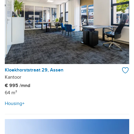
Kloekhorststraat 29, Assen
Kantoor
€ 995 /mnd
64 m²
Housing+