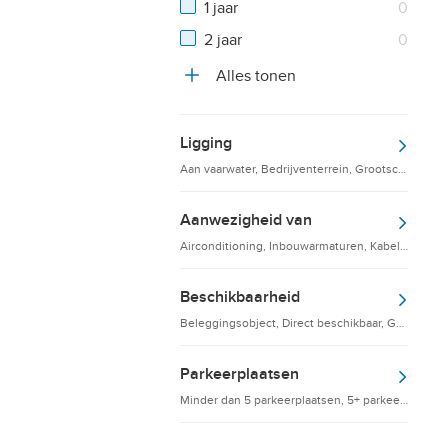
1 jaar
0
2 jaar
0
Alles tonen
Ligging
Aan vaarwater, Bedrijventerrein, Grootschalige d
Aanwezigheid van
Airconditioning, Inbouwarmaturen, Kabelgoten
Beschikbaarheid
Beleggingsobject, Direct beschikbaar, Gebruikskl
Parkeerplaatsen
Minder dan 5 parkeerplaatsen, 5+ parkeerplaatsen