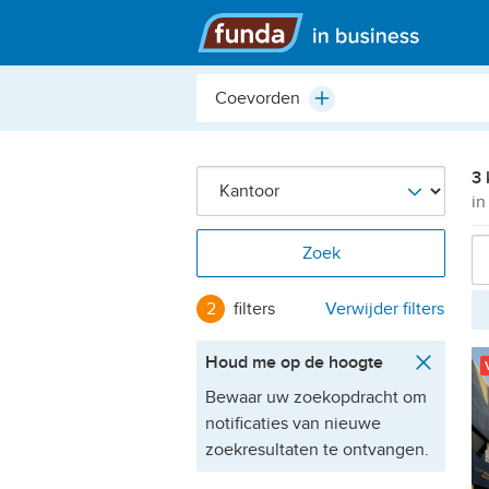
Hoofdmenu
Plaats,
Plus
buurt,
adres,
etc.
3 
in
Zoek
2
filters
Verwijder filters
Houd me op de hoogte
Bewaar uw zoekopdracht om
notificaties van nieuwe
zoekresultaten te ontvangen.