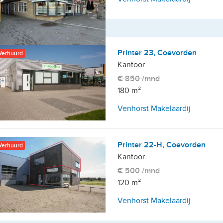
Langer dan 6 maanden
Printer 23, Coevorden
Verhuurd
Kantoor
den-Centrum
€ 850 /mnd
180 m²
Venhorst Makelaardij
Printer 22-H, Coevorden
Verhuurd
Kantoor
€ 500 /mnd
120 m²
Venhorst Makelaardij