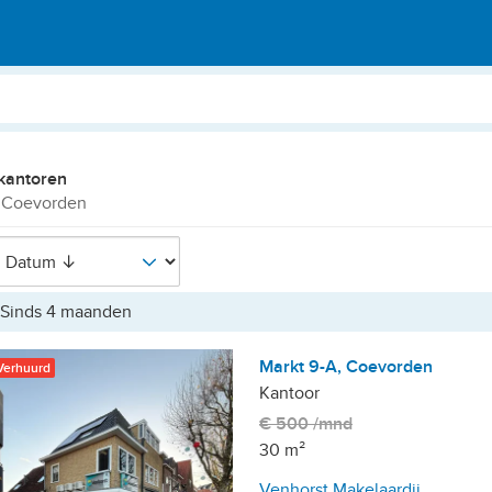
kantoren
 Coevorden
Sinds 4 maanden
Markt 9-A, Coevorden
Verhuurd
Kantoor
€ 500 /mnd
30 m²
Venhorst Makelaardij