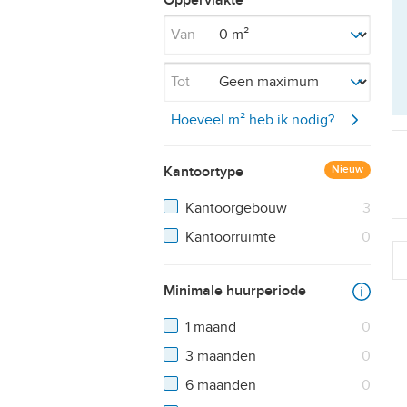
Oppervlakte
Van
Tot
Hoeveel m² heb ik nodig?
Kantoortype
Nieuw
Resultaten
Kantoorgebouw
3
Resultaten
Kantoorruimte
0
Minimale huurperiode
1 maand
0
3 maanden
0
6 maanden
0