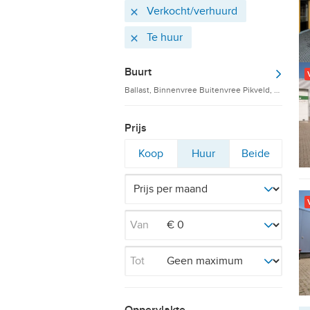
Actieve
Verwijder
Verkocht/verhuurd
filters
Verwijder
Te huur
Buurt
Ballast, Binnenvree Buitenvree Pikveld, Coevor
Prijs
Filter
Filter
Filter
Koop
Huur
Beide
op
op
op
Van
Tot