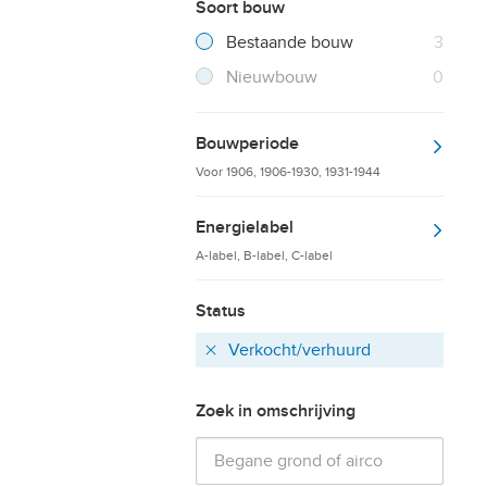
Soort bouw
Filter verwijderen
Resultaten
Bestaande bouw
3
Resultaten
Nieuwbouw
0
Bouwperiode
Voor 1906, 1906-1930, 1931-1944
Energielabel
A-label, B-label, C-label
Status
Verkocht/verhuurd
Verwijder
Zoek in omschrijving