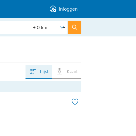
Inloggen
[Straal]
Zoek
Lijst
Kaart