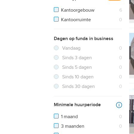
Resultaten
Kantoorgebouw
6
Resultaten
Kantoorruimte
0
Dagen op funda in business
Filter verwijderen
Resultaten
Vandaag
0
Resultaten
Sinds 3 dagen
0
Resultaten
Sinds 5 dagen
0
Resultaten
Sinds 10 dagen
0
Resultaten
Sinds 30 dagen
0
Minimale huurperiode
1 maand
0
3 maanden
0