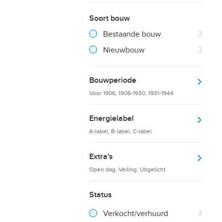
Soort bouw
Filter verwijderen
Resultaten
Bestaande bouw
3
Resultaten
Nieuwbouw
3
Bouwperiode
Voor 1906, 1906-1930, 1931-1944
Energielabel
A-label, B-label, C-label
Extra's
Open dag, Veiling, Uitgelicht
Status
Verkocht/verhuurd
3