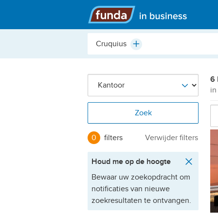
Hoofdmenu
Plaats,
Plus
buurt,
adres,
etc.
6 
in
Zoek
0
filters
Verwijder filters
Houd me op de hoogte
Bewaar uw zoekopdracht om
notificaties van nieuwe
zoekresultaten te ontvangen.