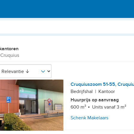
kantoren
 Cruquius
Cruquiuszoom 51-55, Cruqui
Bedrijfshal
|
Kantoor
Huurprijs op aanvraag
600 m²
Units vanaf 3 m²
Schenk Makelaars