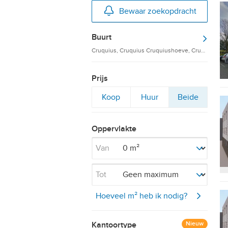
Bewaar zoekopdracht
Buurt
Cruquius, Cruquius Cruquiushoeve, Cruquius O
Prijs
Filter
Filter
Filter
Koop
Huur
Beide
op
op
op
Oppervlakte
Van
Tot
Hoeveel m² heb ik nodig?
Kantoortype
Nieuw