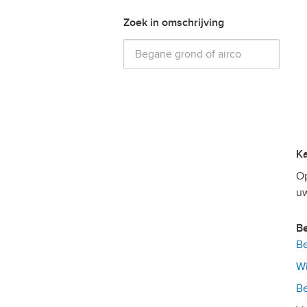
Zoek in omschrijving
Op
uw
Be
Wi
Be