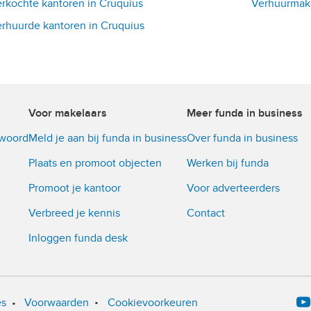
rkochte kantoren in Cruquius
Verhuurmake
rhuurde kantoren in Cruquius
Voor makelaars
Meer funda in business
twoord
Meld je aan bij funda in business
Over funda in business
Plaats en promoot objecten
Werken bij funda
Promoot je kantoor
Voor adverteerders
Verbreed je kennis
Contact
Inloggen funda desk
•
es
•
Voorwaarden
Cookievoorkeuren