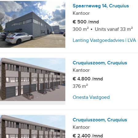
Spaarneweg 14, Cruquius
Kantoor
€ 500 /mnd
300 m²
Units vanaf 33 m²
mgeving
Lanting Vastgoedadvies | LVA
Cruquiuszoom, Cruquius
Kantoor
€ 4.800 /mnd
376 m²
Onesta Vastgoed
Cruquiuszoom, Cruquius
Kantoor
€ 2.400 /mnd