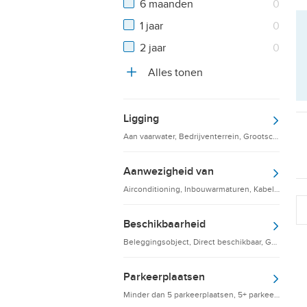
6 maanden
0
1 jaar
0
2 jaar
0
Alles tonen
Ligging
Aan vaarwater, Bedrijventerrein, Grootschalige d
Aanwezigheid van
Airconditioning, Inbouwarmaturen, Kabelgoten
Beschikbaarheid
Beleggingsobject, Direct beschikbaar, Gebruikskl
Parkeerplaatsen
Minder dan 5 parkeerplaatsen, 5+ parkeerplaatsen