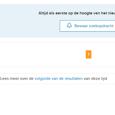
Altijd als eerste op de hoogte van het n
Bewaar zoekopdracht
etailhandelsvestigingen
Pagina
1
Lees meer over de
volgorde van de resultaten
van deze lijst
aar
, 10+ parkeerplaatsen