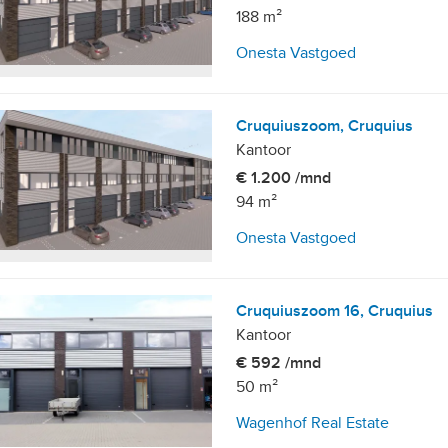
188 m²
Onesta Vastgoed
Cruquiuszoom, Cruquius
Kantoor
€ 1.200 /mnd
94 m²
Onesta Vastgoed
Cruquiuszoom 16, Cruquius
Kantoor
€ 592 /mnd
50 m²
Wagenhof Real Estate