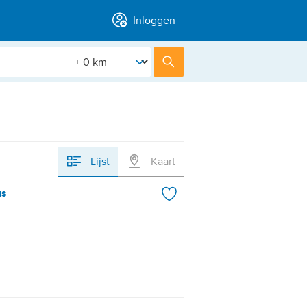
Inloggen
[Straal]
Zoek
Lijst
Kaart
us