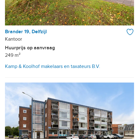
Brander 19, Delfzijl
Kantoor
Huurprijs op aanvraag
249 m²
Kamp & Koolhof makelaars en taxateurs B.V.