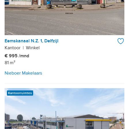
Eemskanaal N.Z. 1, Delfzijl
Kantoor
|
Winkel
€ 995 /mnd
81 m²
Nieboer Makelaars
Kantoorruimtes