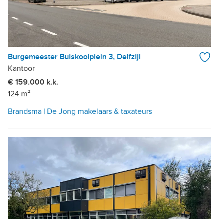
Burgemeester Buiskoolplein 3, Delfzijl
Kantoor
€ 159.000 k.k.
124 m²
Brandsma | De Jong makelaars & taxateurs