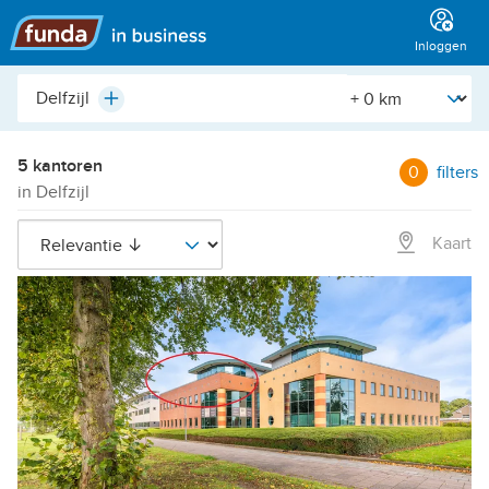
Hoofdmenu
Inloggen
Plaats,
[Straal]
Plus
buurt,
adres,
etc.
5 kantoren
0
filters
in Delfzijl
Kaart