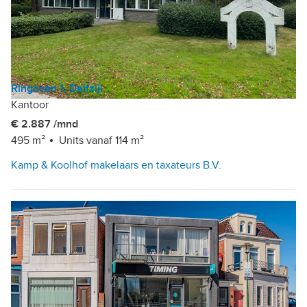
Ringoven 1, Delfzijl
Kantoor
€ 2.887 /mnd
495 m²
Units vanaf 114 m²
Kamp & Koolhof makelaars en taxateurs B.V.