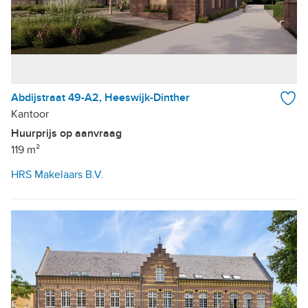
Abdijstraat 49-A2, Heeswijk-Dinther
Kantoor
Huurprijs op aanvraag
119 m²
HRS Makelaars B.V.