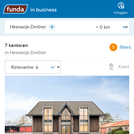
Hoofdmenu
Inloggen
Plaats,
[Straal]
Plus
buurt,
adres,
etc.
7 kantoren
0
filters
in Heeswijk-Dinther
Kaart