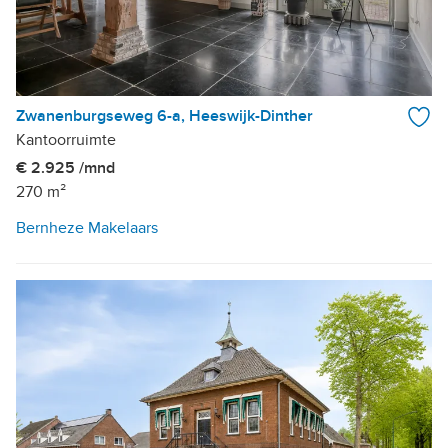
Zwanenburgseweg 6-a, Heeswijk-Dinther
Kantoorruimte
€ 2.925 /mnd
270 m²
Bernheze Makelaars