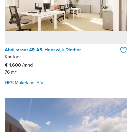
Abdijstraat 49-A3, Heeswijk-Dinther
Kantoor
€ 1.600 /mnd
76 m²
HRS Makelaars B.V.