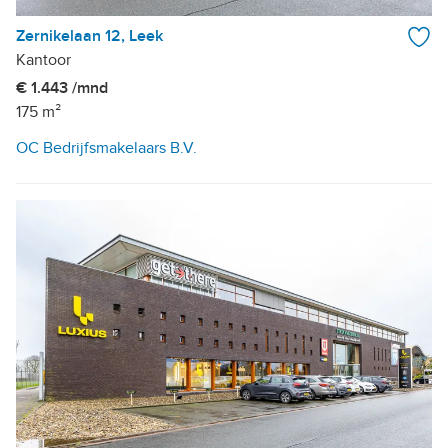
Zernikelaan 12, Leek
Kantoor
€ 1.443 /mnd
175 m²
OC Bedrijfsmakelaars B.V.