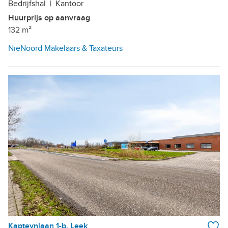
Bedrijfshal
|
Kantoor
Huurprijs op aanvraag
132 m²
NieNoord Makelaars & Taxateurs
Kapteynlaan 1-b, Leek