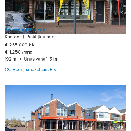
Boveneind 18, Leek
Kantoor
|
Praktijkruimte
€ 235.000 k.k.
€ 1.250 /mnd
192 m²
Units vanaf 151 m²
OC Bedrijfsmakelaars B.V.