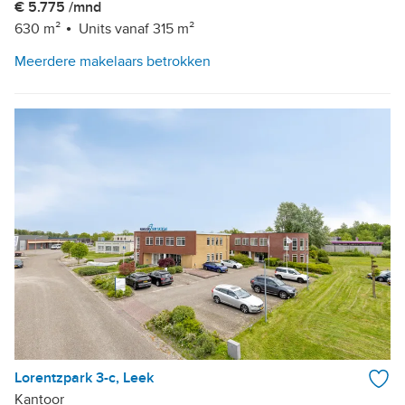
€ 5.775 /mnd
630 m²
Units vanaf 315 m²
Meerdere makelaars betrokken
Lorentzpark 3-c, Leek
Kantoor