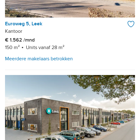
Euroweg 5, Leek
Kantoor
€ 1.562 /mnd
150 m²
Units vanaf 28 m²
Meerdere makelaars betrokken