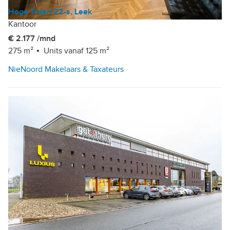
Hoge Traan 22-s, Leek
Kantoor
€ 2.177 /mnd
275 m²
Units vanaf 125 m²
NieNoord Makelaars & Taxateurs