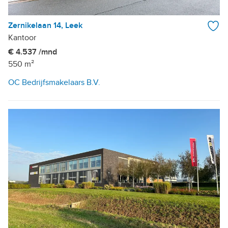
Zernikelaan 14, Leek
Kantoor
€ 4.537 /mnd
550 m²
OC Bedrijfsmakelaars B.V.