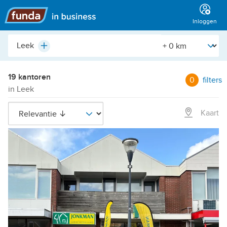
Hoofdmenu
Inloggen
Plaats,
[Straal]
Plus
buurt,
adres,
etc.
19 kantoren
0
filters
in Leek
Kaart