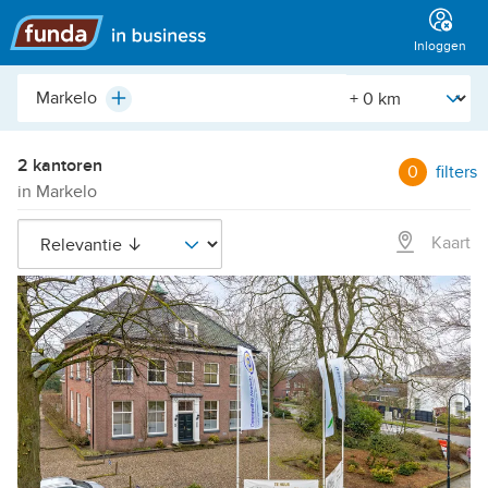
Hoofdmenu
Inloggen
Plaats,
[Straal]
Plus
buurt,
adres,
etc.
2 kantoren
0
filters
in Markelo
Kaart