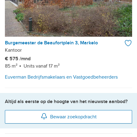
Burgemeester de Beaufortplein 3, Markelo
Kantoor
€ 575 /mnd
85 m²
Units vanaf 17 m²
Euverman Bedrijfsmakelaars en Vastgoedbeheerders
Altijd als eerste op de hoogte van het nieuwste aanbod?
Bewaar zoekopdracht