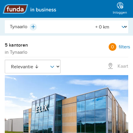
Hoofdmenu
Inloggen
Plaats,
[Straal]
Plus
buurt,
adres,
etc.
5 kantoren
0
filters
in Tynaarlo
Kaart