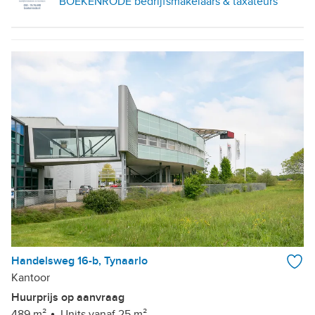
BOEKENRODE bedrijfsmakelaars & taxateurs
Handelsweg 16-b, Tynaarlo
Kantoor
Huurprijs op aanvraag
489 m²
Units vanaf 25 m²