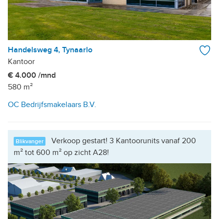
Handelsweg 4, Tynaarlo
Kantoor
€ 4.000 /mnd
580 m²
OC Bedrijfsmakelaars B.V.
Verkoop gestart! 3 Kantoorunits vanaf 200
Blikvanger
m² tot 600 m² op zicht A28!