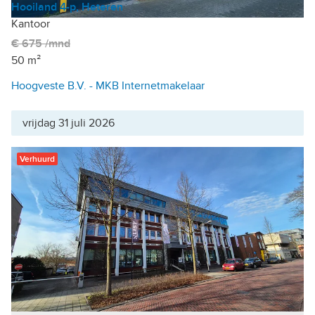
Hooiland 4-p, Heteren
Kantoor
€ 675 /mnd
50 m²
Hoogveste B.V. - MKB Internetmakelaar
vrijdag 31 juli 2026
Verhuurd