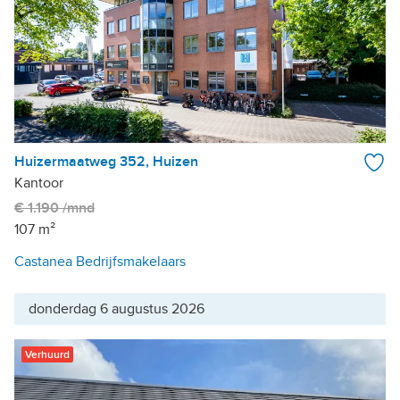
Huizermaatweg 352, Huizen
Kantoor
€ 1.190 /mnd
107 m²
Castanea Bedrijfsmakelaars
donderdag 6 augustus 2026
Verhuurd