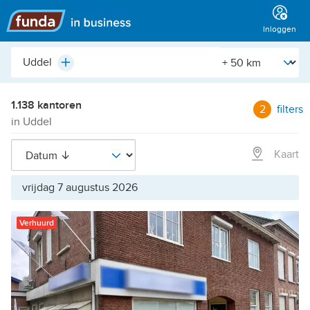
Hoofdmenu
Inloggen
Plaats,
[Straal]
Plus
buurt,
adres,
etc.
1.138 kantoren
2
filters
in Uddel
Kaart
vrijdag 7 augustus 2026
Verhuurd