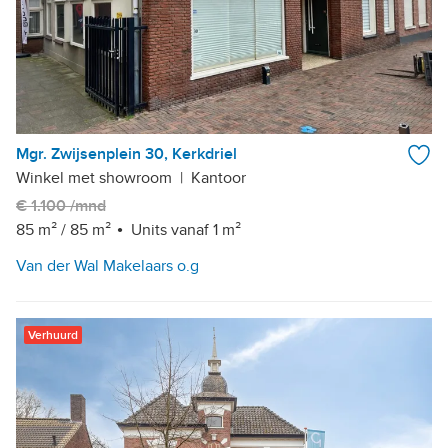
Mgr. Zwijsenplein 30, Kerkdriel
Winkel met showroom
|
Kantoor
€ 1.100 /mnd
85 m²
/
85 m²
Units vanaf 1 m²
Van der Wal Makelaars o.g
Verhuurd