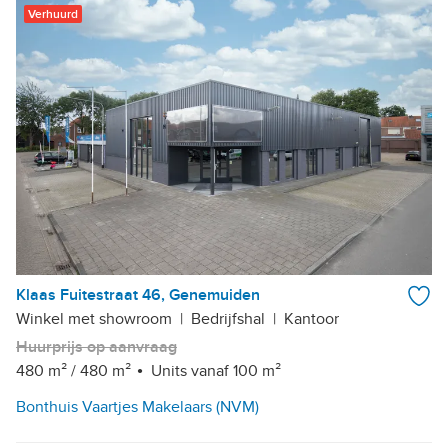
Verhuurd
Klaas Fuitestraat 46, Genemuiden
Winkel met showroom
|
Bedrijfshal
|
Kantoor
Huurprijs op aanvraag
480 m²
/
480 m²
Units vanaf 100 m²
Bonthuis Vaartjes Makelaars (NVM)