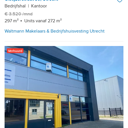
Bedrijfshal
|
Kantoor
€ 3.520 /mnd
297 m²
Units vanaf 272 m²
Waltmann Makelaars & Bedrijfshuisvesting Utrecht
Verhuurd