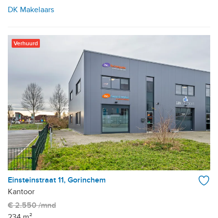
DK Makelaars
Verhuurd
Einsteinstraat 11, Gorinchem
Kantoor
€ 2.550 /mnd
234 m²