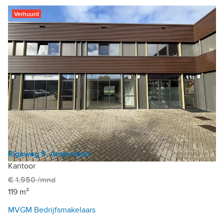
Verhuurd
Rigaweg 9, Amersfoort
Kantoor
€ 1.950 /mnd
119 m²
MVGM Bedrijfsmakelaars