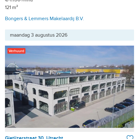
€ 1.150 /mnd
121 m²
Bongers & Lemmers Makelaardij B.V.
maandag 3 augustus 2026
Verhuurd
Gietijzerstraat 30, Utrecht