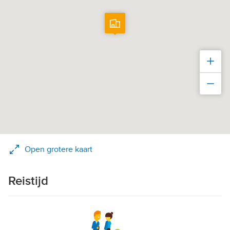
Inz
Uit
Open grotere kaart
Reistijd