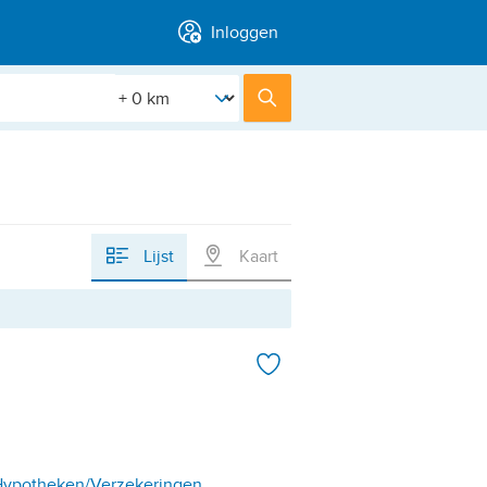
Inloggen
[Straal]
Zoek
Lijst
Kaart
/Hypotheken/Verzekeringen