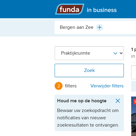
Hoofdmenu
Plaats,
Plus
buurt,
adres,
etc.
1 
in
Zoek
2
filters
Verwijder filters
Houd me op de hoogte
Bewaar uw zoekopdracht om
notificaties van nieuwe
zoekresultaten te ontvangen.