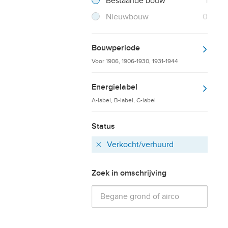
Filter verwijderen
Resultaten
Bestaande bouw
1
Resultaten
Nieuwbouw
0
Bouwperiode
Voor 1906, 1906-1930, 1931-1944
Energielabel
A-label, B-label, C-label
Status
Verkocht/verhuurd
Verwijder
Zoek in omschrijving