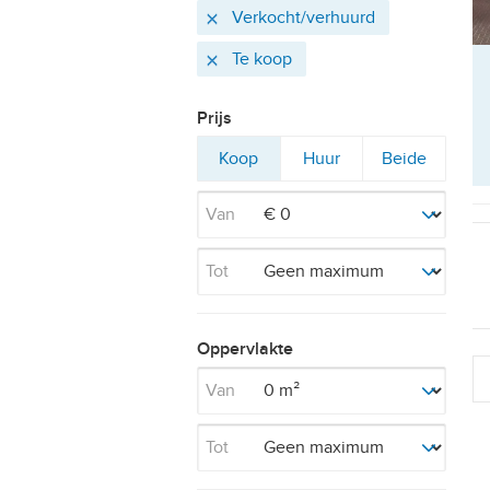
Actieve
Verwijder
Verkocht/verhuurd
filters
Verwijder
Te koop
Prijs
Filter
Filter
Filter
Koop
Huur
Beide
op
op
op
Van
Tot
Oppervlakte
Van
Tot