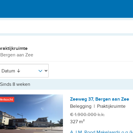
praktijkruimte
 Bergen aan Zee
Sinds 8 weken
Zeeweg 37, Bergen aan Zee
Verkocht
Belegging
|
Praktijkruimte
€ 1.900.000 k.k.
327 m²
A.J.M. Rood Makelaardij o.g.