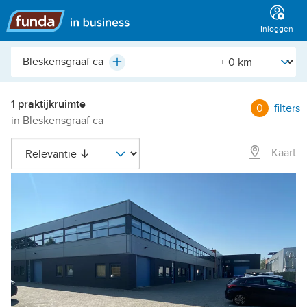
Hoofdmenu
Inloggen
Plaats,
[Straal]
Plus
buurt,
adres,
etc.
1 praktijkruimte
0
filters
in Bleskensgraaf ca
Kaart