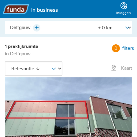
Hoofdmenu
Inloggen
Plaats,
[Straal]
Plus
buurt,
adres,
etc.
1 praktijkruimte
0
filters
in Delfgauw
Kaart