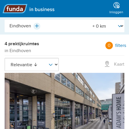
Hoofdmenu
Inloggen
Plaats,
[Straal]
Plus
buurt,
adres,
etc.
4 praktijkruimtes
0
filters
in Eindhoven
Kaart