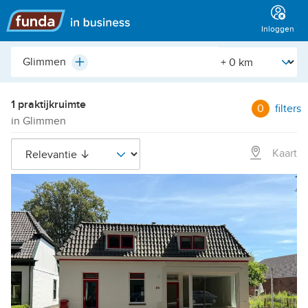
Hoofdmenu
Inloggen
Plaats,
[Straal]
Plus
buurt,
adres,
etc.
1 praktijkruimte
0
filters
in Glimmen
Kaart