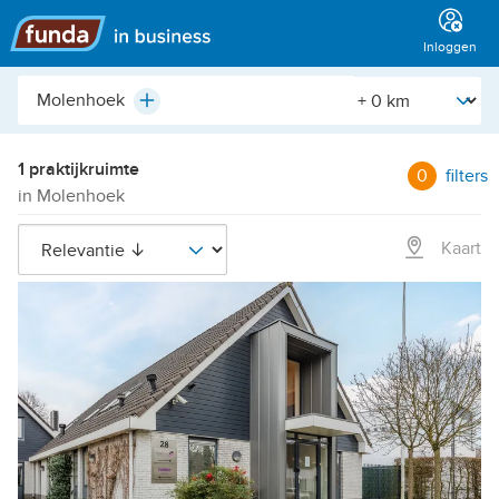
Hoofdmenu
Inloggen
Plaats,
[Straal]
Plus
buurt,
adres,
etc.
1 praktijkruimte
0
filters
in Molenhoek
Kaart