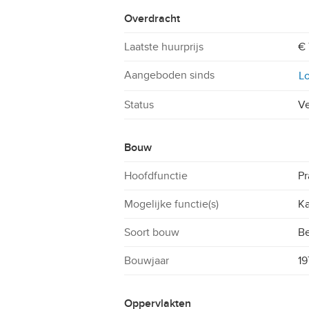
Overdracht
Laatste huurprijs
€
Aangeboden sinds
Lo
Status
V
Bouw
Hoofdfunctie
Pr
Mogelijke functie(s)
Ka
Soort bouw
B
Bouwjaar
19
Oppervlakten