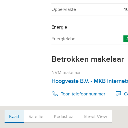
Oppervlakte
4
Energie
Energielabel
Betrokken makelaar
NVM makelaar
Hoogveste B.V. - MKB Interne
Toon telefoonnummer
C
Bel 0184-210000
Kaart
Kaart
Satelliet
Kadastraal
Street View