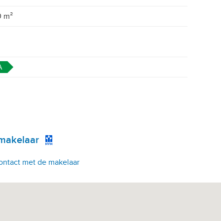
0 m²
A
tmakelaar
ontact met de makelaar