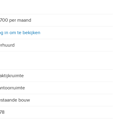
 700 per maand
g in om te bekijken
erhuurd
aktijkruimte
ntoorruimte
estaande bouw
78