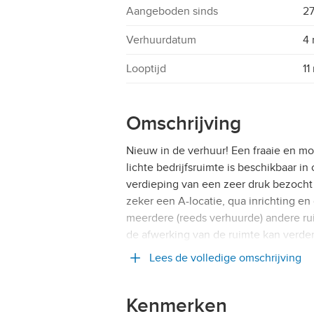
Aangeboden sinds
27
Verhuurdatum
4 
Looptijd
11
Omschrijving
Nieuw in de verhuur! Een fraaie en mo
lichte bedrijfsruimte is beschikbaar in
verdieping van een zeer druk bezocht 
zeker een A-locatie, qua inrichting e
meerdere (reeds verhuurde) andere rui
de afwerking van de ruimte kan verder
Lees de volledige omschrijving
Kenmerken