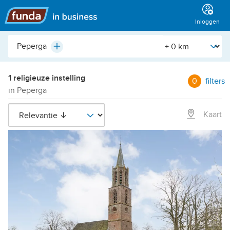
Hoofdmenu
Inloggen
Plaats,
[Straal]
Plus
buurt,
adres,
etc.
1 religieuze instelling
0
filters
in Peperga
Kaart